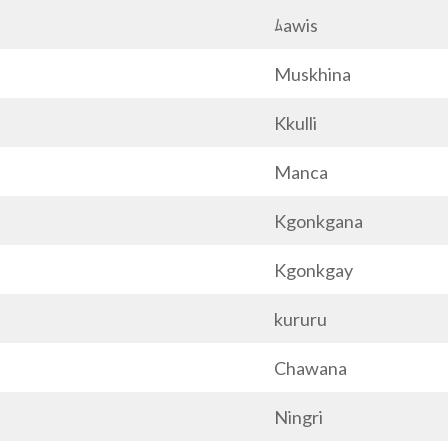
ﾑawis
Muskhina
Kkulli
Manca
Kgonkgana
Kgonkgay
kururu
Chawana
Ningri