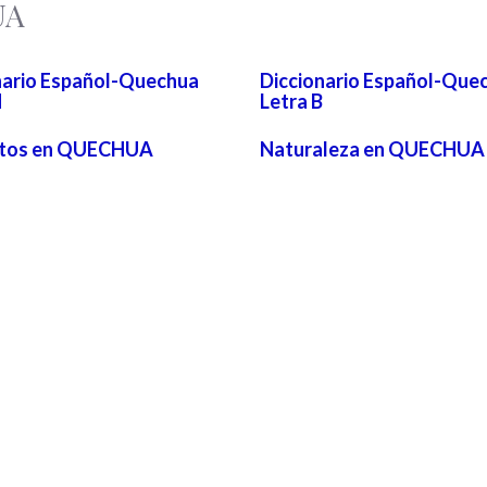
UA
nario Español-Quechua
Diccionario Español-Que
H
Letra B
ntos en QUECHUA
Naturaleza en QUECHUA