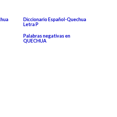
chua
Diccionario Español-Quechua
Letra P
Palabras negativas en
QUECHUA