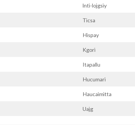
lnti-lojgsiy
Ticsa
Hispay
Kgori
Itapallu
Hucumari
Haucaimitta
Uajg