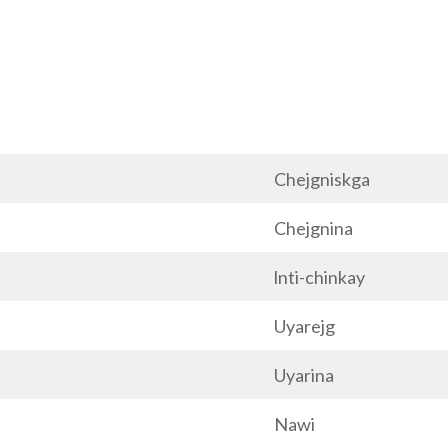
Chejgniskga
Chejgnina
lnti-chinkay
Uyarejg
Uyarina
Nawi