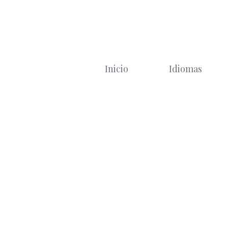
Saltar
al
contenido
Inicio
Idiomas