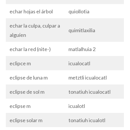
echar hojas el árbol
quiollotia
echar la culpa, culpar a
quimitlaxilia
alguíen
echar la red (nite-)
matlalhuia 2
eclipce m
icualocatl
eclipse de luna m
metztli icualocatl
eclipse de sol m
tonatiuh icualocatl
eclipse m
icualotl
eclipse solar m
tonatiuh icualotl