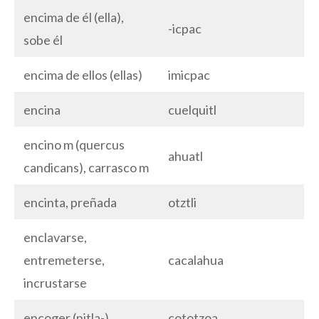
encima de él (ella),
-icpac
sobe él
encima de ellos (ellas)
imicpac
encina
cuelquitl
encino m (quercus
ahuatl
candicans), carrasco m
encinta, preñada
otztli
enclavarse,
entremeterse,
cacalahua
incrustarse
encoger (nitla-)
cototzoa