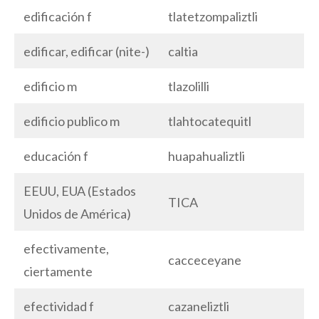
edificación f
tlatetzompaliztli
edificar, edificar (nite-)
caltia
edificio m
tlazolilli
edificio publico m
tlahtocatequitl
educación f
huapahualiztli
EEUU, EUA (Estados
TICA
Unidos de América)
efectivamente,
cacceceyane
ciertamente
efectividad f
cazaneliztli