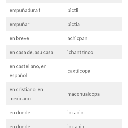
empuñadura f
pictli
empuñar
pictia
en breve
achicpan
en casa de, asu casa
ichantzinco
en castellano, en
caxtilcopa
español
en cristiano, en
macehualcopa
mexicano
en donde
incanin
en donde
in canin