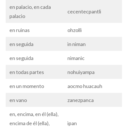
en palacio, en cada
cecentecpantli
palacio
en ruinas
ohzolli
en seguida
in niman
en seguida
nimanic
en todas partes
nohuiyampa
en un momento
aocmo huacauh
en vano
zanezpanca
en, encima, en él (ella),
encima de él (ella),
ipan