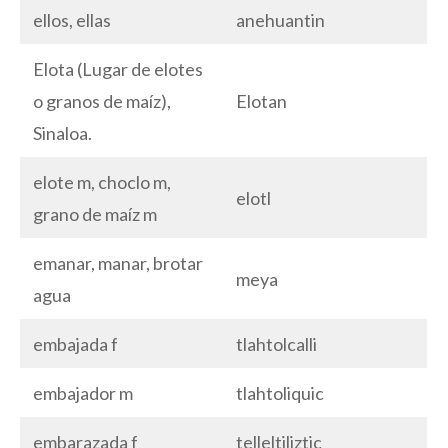
ellos, ellas
anehuantin
Elota (Lugar de elotes
o granos de maíz),
Elotan
Sinaloa.
elote m, choclo m,
elotl
grano de maíz m
emanar, manar, brotar
meya
agua
embajada f
tlahtolcalli
embajador m
tlahtoliquic
embarazada f
telleltiliztic