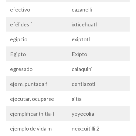
efectivo
cazanelli
efélides f
ixticehuatl
egipcio
exiptotl
Egipto
Exipto
egresado
calaquini
eje m, puntada f
centlazotl
ejecutar, ocuparse
aitia
ejemplificar (nitla-)
yeyecolia
ejemplo de vida m
neixcuitilli 2