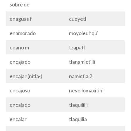
sobre de
enaguas f
cueyetl
enamorado
moyoleuhqui
enano m
tzapatl
encajado
tlanamictilli
encajar (nitla-)
namictia 2
encajoso
neyollomaxitini
encalado
tlaquililli
encalar
tlaquilia