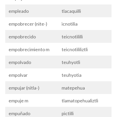
empleado
tlacaquilli
empobrecer (nite-)
icnotilia
empobrecido
teicnotililli
empobrecimiento m
teicnotililiztli
empolvado
teuhyotli
empolvar
teuhyotia
empujar (nitla-)
matepehua
empuje m
tlamatopehualiztli
empuñado
pictilli