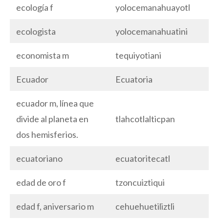
ecología f
yolocemanahuayotl
ecologista
yolocemanahuatini
economista m
tequiyotiani
Ecuador
Ecuatoria
ecuador m, línea que
divide al planeta en
tlahcotlalticpan
dos hemisferios.
ecuatoriano
ecuatoritecatl
edad de oro f
tzoncuiztiqui
edad f, aniversario m
cehuehuetiliztli