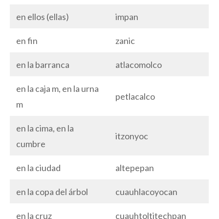
en ellos (ellas)
impan
en fin
zanic
en la barranca
atlacomolco
en la caja m, en la urna
petlacalco
m
en la cima, en la
itzonyoc
cumbre
en la ciudad
altepepan
en la copa del árbol
cuauhlacoyocan
en la cruz
cuauhtoltitechpan