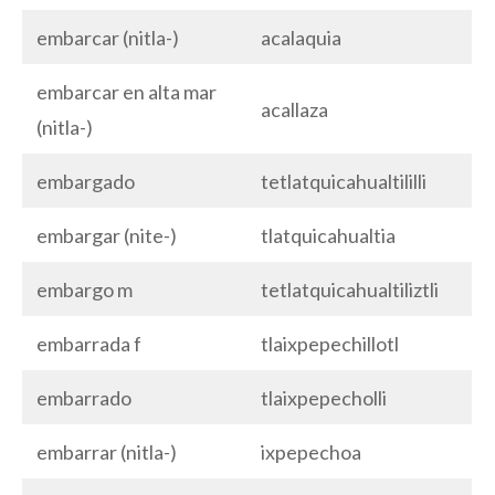
embarcar (nitla-)
acalaquia
embarcar en alta mar
acallaza
(nitla-)
embargado
tetlatquicahualtililli
embargar (nite-)
tlatquicahualtia
embargo m
tetlatquicahualtiliztli
embarrada f
tlaixpepechillotl
embarrado
tlaixpepecholli
embarrar (nitla-)
ixpepechoa