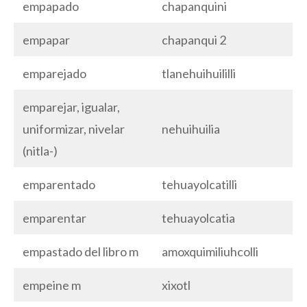
empapado
chapanquini
empapar
chapanqui 2
emparejado
tlanehuihuililli
emparejar, igualar,
uniformizar, nivelar
nehuihuilia
(nitla-)
emparentado
tehuayolcatilli
emparentar
tehuayolcatia
empastado del libro m
amoxquimiliuhcolli
empeine m
xixotl