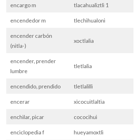
encargo m
tlacahualiztli 1
encendedor m
tlechihualoni
encender carbón
xoctlalia
(nitla-)
encender, prender
tletlalia
lumbre
encendido, prendido
tletlalilli
encerar
xicocuitlaltia
enchilar, picar
cococihui
enciclopedia f
hueyamoxtli