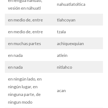
en lengua nahuatl,
nahuatlatoltica
vesión en náhuatl
en medio de, entre
tlahcoyan
en medio de, entre
tzala
en muchas partes
achiquexquian
en nada
atlein
en nada
nitlahco
en ningún lado, en
ningún lugar, en
acan
ninguna parte, de
ningun modo