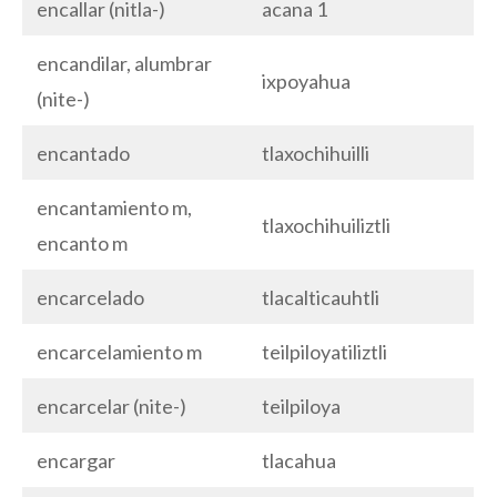
encallar (nitla-)
acana 1
encandilar, alumbrar
ixpoyahua
(nite-)
encantado
tlaxochihuilli
encantamiento m,
tlaxochihuiliztli
encanto m
encarcelado
tlacalticauhtli
encarcelamiento m
teilpiloyatiliztli
encarcelar (nite-)
teilpiloya
encargar
tlacahua