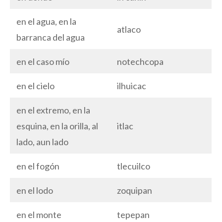
en el agua, en la
atlaco
barranca del agua
en el caso mío
notechcopa
en el cielo
ilhuicac
en el extremo, en la
esquina, en la orilla, al
itlac
lado, aun lado
en el fogón
tlecuilco
en el lodo
zoquipan
en el monte
tepepan