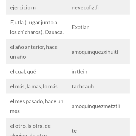
ejercicio m
neyecoliztli
Ejutla (Lugar junto a
Exotlan
los chicharos), Oaxaca.
el año anterior, hace
amoquinquezxihuitl
un año
el cual, qué
in tlein
el más, la mas, lo más
tachcauh
el mes pasado, hace un
amoquinquezmetztli
mes
el otro, la otra, de
te
alguien, de otro