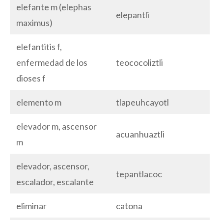
elefante m (elephas
elepantli
maximus)
elefantitis f,
enfermedad de los
teococoliztli
dioses f
elemento m
tlapeuhcayotl
elevador m, ascensor
acuanhuaztli
m
elevador, ascensor,
tepantlacoc
escalador, escalante
eliminar
catona