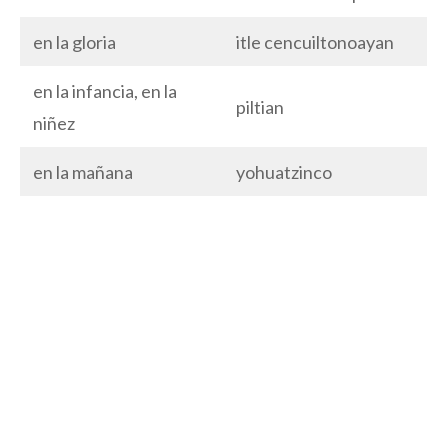
en la gloria
itle cencuiltonoayan
en la infancia, en la
piltian
niñez
en la mañana
yohuatzinco