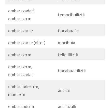
embarazada f,
temocihuiliztli
embarazo m
embarazarse
tlacahualia
embarazarse (nite-)
mocihuia
embarazo m
telleltiliztli
embarazo m,
tlacahualtiliztli
embarazada f
embarcadero m,
acalco
muelle m
embarcado m
acallazalli