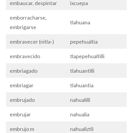
embaucar, despintar
ixcuepa
emborracharse,
tlahuana
embrigarse
embravecer (nitla-)
pepehualtia
embravecido
tlapepehualtilli
embriagado
tlahuantilli
embriagar
tlahuantia
embrujado
nahualilli
embrujar
nahualia
embrujo m
nahualiztli