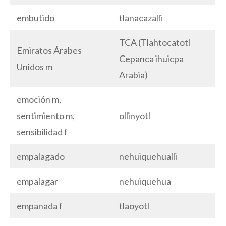
embutido
tlanacazalli
TCA (Tlahtocatotl
Emiratos Árabes
Cepanca ihuicpa
Unidos m
Arabia)
emoción m,
sentimiento m,
ollinyotl
sensibilidad f
empalagado
nehuiquehualli
empalagar
nehuiquehua
empanada f
tlaoyotl