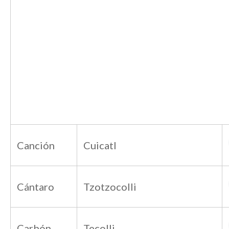
Canción
Cuicatl
Cántaro
Tzotzocolli
Carbón
Tecolli