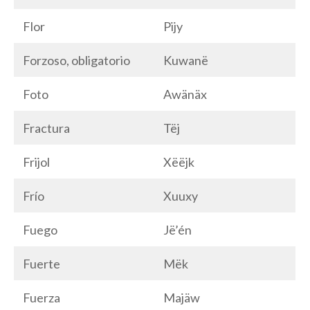
Flor
Pijy
Forzoso, obligatorio
Kuwanë
Foto
Awänäx
Fractura
Tëj
Frijol
Xëëjk
Frío
Xuuxy
Fuego
Jë’én
Fuerte
Mëk
Fuerza
Majäw