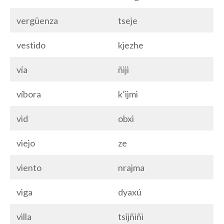
vergüenza
tseje
vestido
kjezhe
vía
ñiji
víbora
k’ijmi
vid
obxi
viejo
ze
viento
nrajma
viga
dyaxú
villa
tsijñiñi