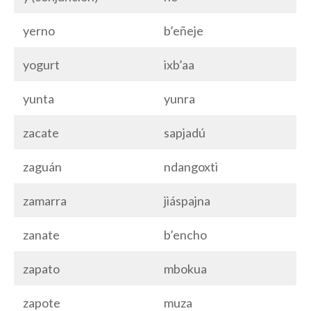
yerno
b’eñeje
yogurt
ixb’aa
yunta
yunra
zacate
sapjadú
zaguán
ndangoxti
zamarra
jiáspajna
zanate
b’encho
zapato
mbokua
zapote
muza