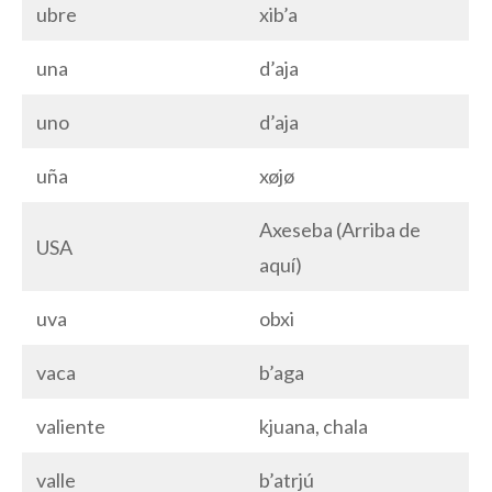
ubre
xib’a
una
d’aja
uno
d’aja
uña
xøjø
Axeseba (Arriba de
USA
aquí)
uva
obxi
vaca
b’aga
valiente
kjuana, chala
valle
b’atrjú