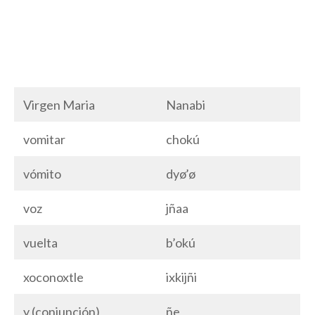
Virgen Maria
Nanabi
vomitar
chokú
vómito
dyø’ø
voz
jñaa
vuelta
b’okú
xoconoxtle
ixkijñi
y (conjunción)
ñe