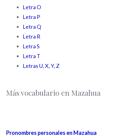
Letra O
Letra P
Letra Q
Letra R
Letra S
Letra T
Letras U, X, Y, Z
Más vocabulario en Mazahua
Pronombres personales en Mazahua