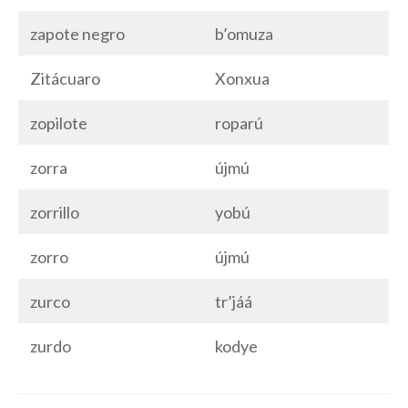
zapote negro
b’omuza
Zitácuaro
Xonxua
zopilote
roparú
zorra
újmú
zorrillo
yobú
zorro
újmú
zurco
tr’jáá
zurdo
kodye