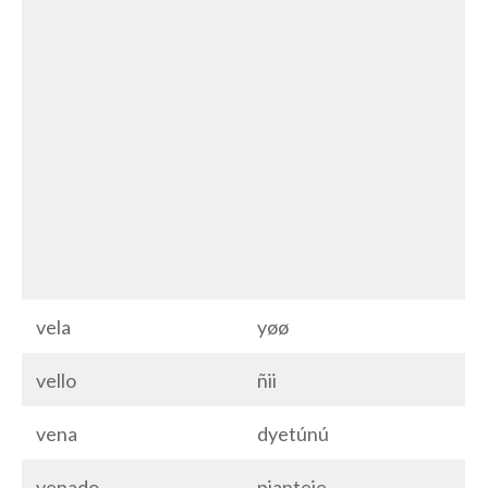
vela
yøø
vello
ñii
vena
dyetúnú
venado
pjanteje