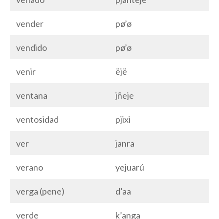
vender
pø’ø
vendido
pø’ø
venir
ëjë
ventana
jñeje
ventosidad
pjixi
ver
janra
verano
yejuarú
verga (pene)
d’aa
verde
k’anga