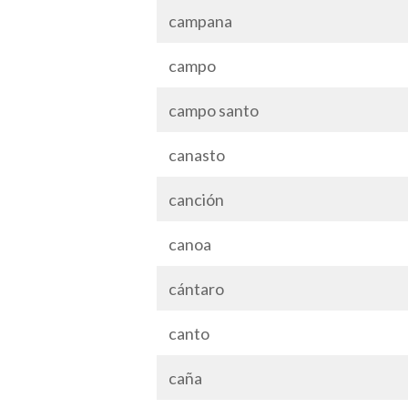
campana
campo
campo santo
canasto
canción
canoa
cántaro
canto
caña