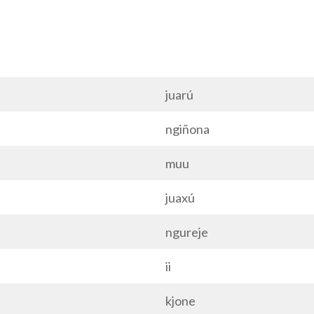
juarú
ngiñona
muu
juaxú
ngureje
ii
kjone