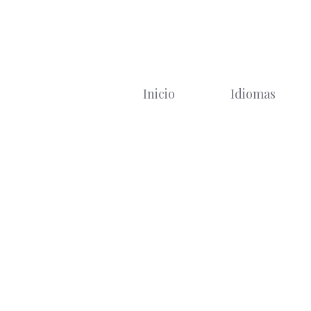
Saltar
al
contenido
Inicio
Idiomas