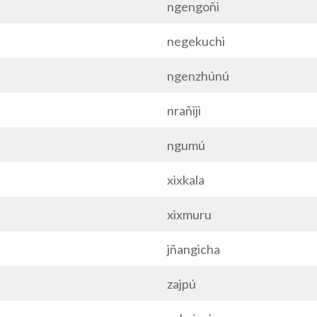
ngengoñi
negekuchi
ngenzhúnú
nrañiji
ngumú
xixkala
xixmuru
jñangicha
zajpú