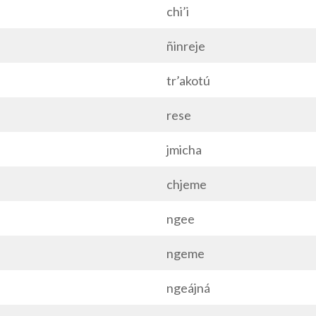
chi’i
ñinreje
tr’akotú
rese
jmicha
chjeme
ngee
ngeme
ngeájná