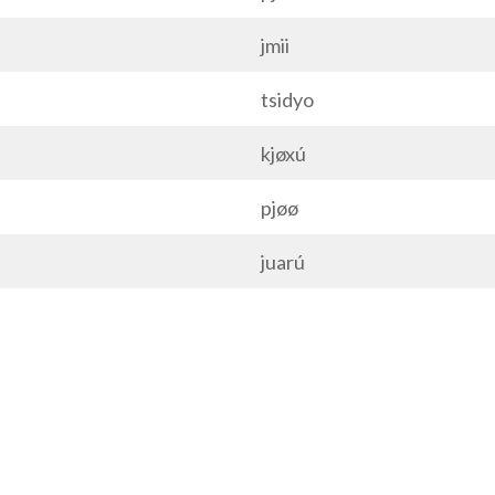
jmii
tsidyo
kjøxú
pjøø
juarú