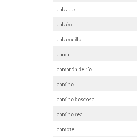
calzado
calzón
calzoncillo
cama
camarón de río
camino
camino boscoso
camino real
camote