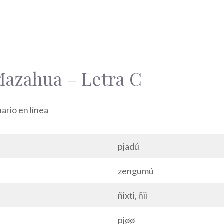
Mazahua – Letra C
rio en línea
pjadú
zengumú
ñixti, ñii
pjøø