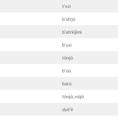
t’ezi
b’atrjú
b’atrkijimi
b’usi
tönjö
b’úú
bárú
tönjö, nöjö
dyë’ë