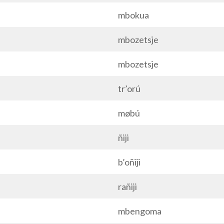
mbokua
mbozetsje
mbozetsje
tr’orú
møbú
ñiji
b’oñiji
rañiji
mbengoma