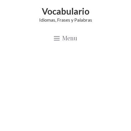
Saltar
Vocabulario
al
Idiomas, Frases y Palabras
contenido
Menu