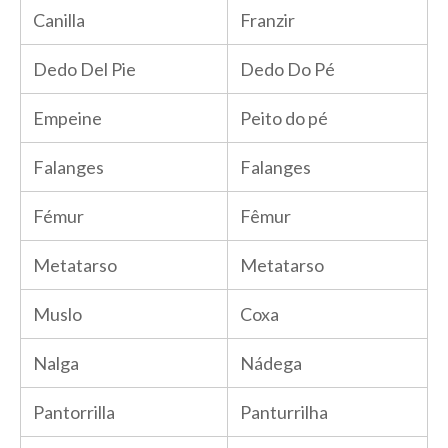
Canilla
Franzir
Dedo Del Pie
Dedo Do Pé
Empeine
Peito do pé
Falanges
Falanges
Fémur
Fêmur
Metatarso
Metatarso
Muslo
Coxa
Nalga
Nádega
Pantorrilla
Panturrilha