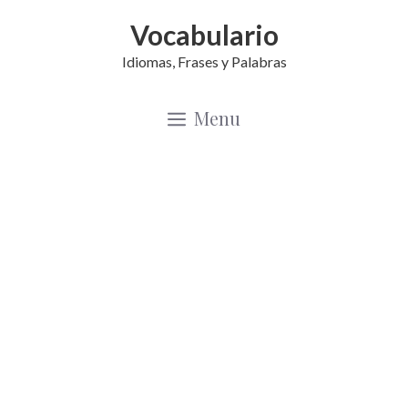
Saltar
Vocabulario
al
Idiomas, Frases y Palabras
contenido
Menu