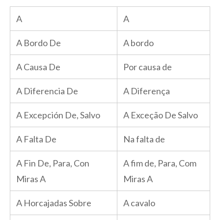
A
A
A Bordo De
A bordo
A Causa De
Por causa de
A Diferencia De
A Diferença
A Excepción De, Salvo
A Exceção De Salvo
A Falta De
Na falta de
A Fin De, Para, Con
A fim de, Para, Com
Miras A
Miras A
A Horcajadas Sobre
A cavalo