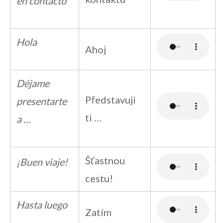
en contacto
Hola
Ahoj
Déjame
Představuji
presentarte
ti …
a …
Šťastnou
¡Buen viaje!
cestu!
Hasta luego
Zatím