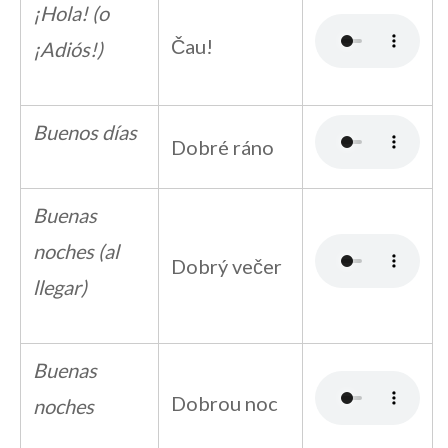
¡Hola! (o
Čau!
¡Adiós!)
Buenos días
Dobré ráno
Buenas
noches (al
Dobrý večer
llegar)
Buenas
Dobrou noc
noches