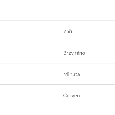
Září
Brzy ráno
Minuta
Červen