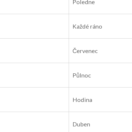
Poledne
Každé ráno
Červenec
Půlnoc
Hodina
Duben