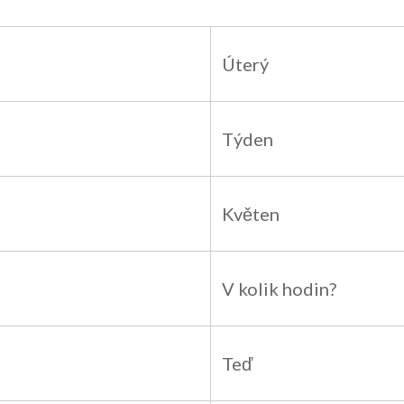
Úterý
Týden
Květen
V kolik hodin?
Teď