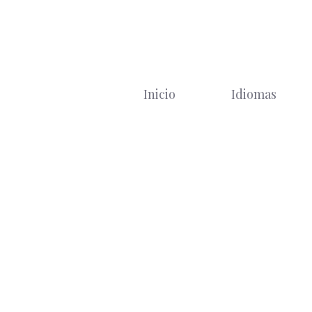
Saltar
al
contenido
Inicio
Idiomas