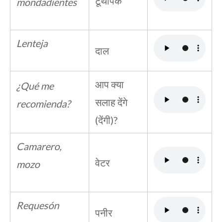
टूथपिक
mondadientes
Lenteja
दाल
आप क्या
¿Qué me
सलाह देंगे
recomienda?
(देंगी)?
Camarero,
वेटर
mozo
Requesón
पनीर