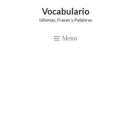
Saltar
Vocabulario
al
Idiomas, Frases y Palabras
contenido
Menu