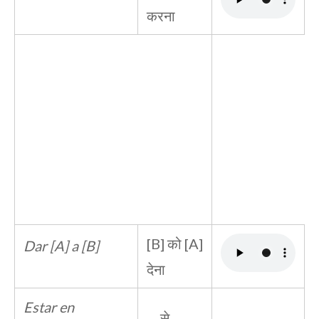
करना
[B] को [A]
Dar [A] a [B]
देना
Estar en
… से