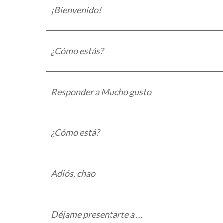
¡Bienvenido!
¿Cómo estás?
Responder a Mucho gusto
¿Cómo está?
Adiós, chao
Déjame presentarte a …