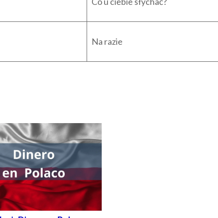
Co u ciebie słychać?
Na razie
O