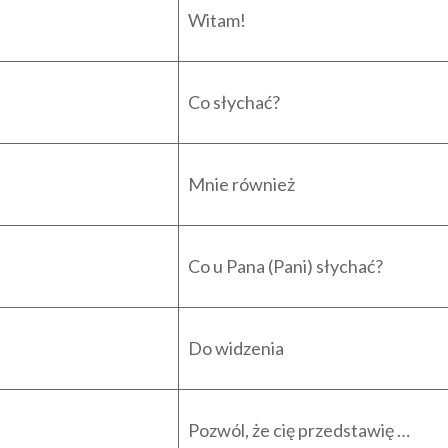
Witam!
Co słychać?
Mnie również
Co u Pana (Pani) słychać?
Do widzenia
Pozwól, że cię przedstawię …