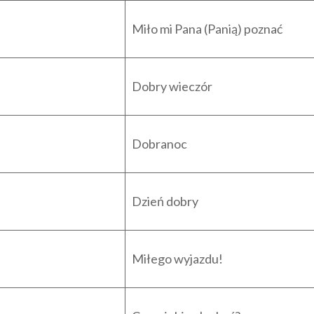
Miło mi Pana (Panią) poznać
Dobry wieczór
Dobranoc
Dzień dobry
Miłego wyjazdu!