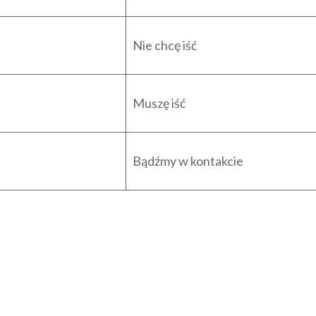
Nie chcę iść
Muszę iść
Bądźmy w kontakcie