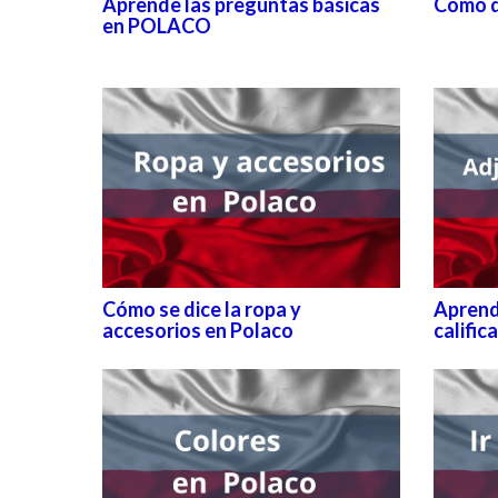
Aprende las preguntas básicas
Cómo d
en POLACO
Cómo se dice la ropa y
Aprend
accesorios en Polaco
calific