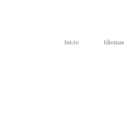
Saltar
al
contenido
Inicio
Idiomas