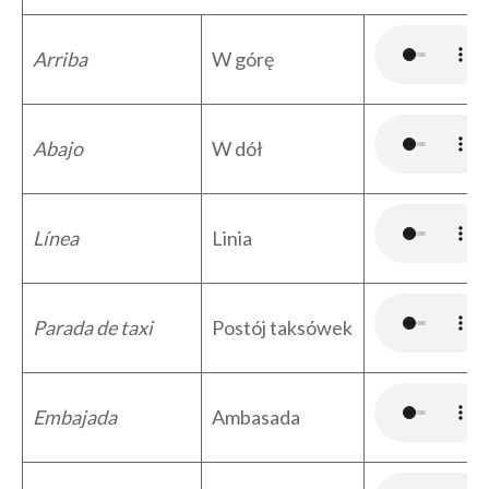
Arriba
W górę
Abajo
W dół
Línea
Linia
Parada de taxi
Postój taksówek
Embajada
Ambasada