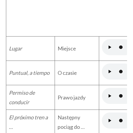
Lugar
Miejsce
Puntual, a tiempo
O czasie
Permiso de
Prawo jazdy
conducir
El próximo tren a
Następny
…
pociąg do …