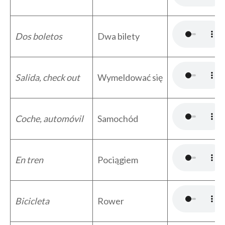
Dos boletos
Dwa bilety
Salida, check out
Wymeldować się
Coche, automóvil
Samochód
En tren
Pociągiem
Bicicleta
Rower