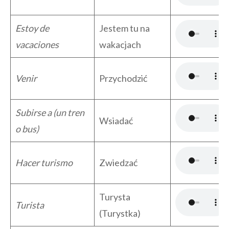
Estoy de
Jestem tu na
vacaciones
wakacjach
Venir
Przychodzić
Subirse a (un tren
Wsiadać
o bus)
Hacer turismo
Zwiedzać
Turysta
Turista
(Turystka)