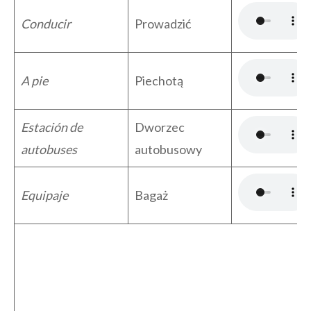
Conducir
Prowadzić
A pie
Piechotą
Estación de
Dworzec
autobuses
autobusowy
Equipaje
Bagaż