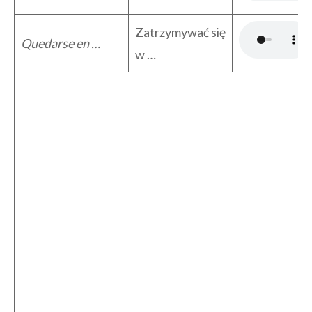
Zatrzymywać się
Quedarse en …
w …