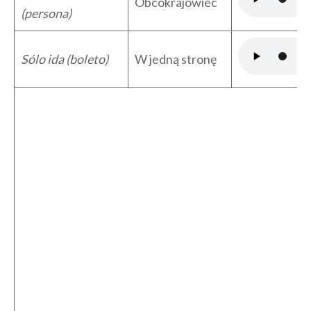
Obcokrajowiec
(persona)
Sólo ida (boleto)
W jedną stronę