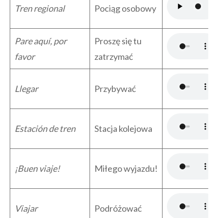
Tren regional
Pociąg osobowy
Pare aquí, por
Proszę się tu
favor
zatrzymać
Llegar
Przybywać
Estación de tren
Stacja kolejowa
¡Buen viaje!
Miłego wyjazdu!
Viajar
Podróżować