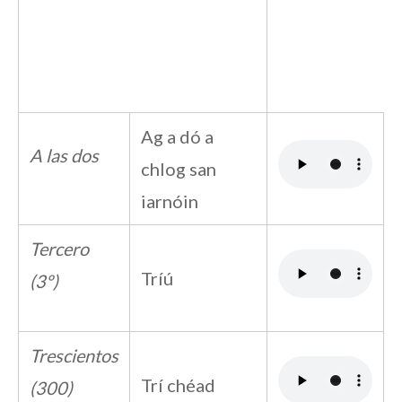
Ag a dó a
A las dos
chlog san
iarnóin
Tercero
Tríú
(3º)
Trescientos
Trí chéad
(300)