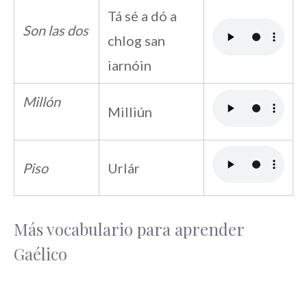
Tá sé a dó a
Son las dos
chlog san
iarnóin
Millón
Milliún
Piso
Urlár
Más vocabulario para aprender
Gaélico