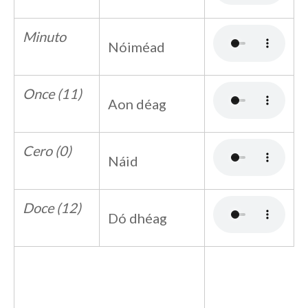
Minuto
Nóiméad
Once (11)
Aon déag
Cero (0)
Náid
Doce (12)
Dó dhéag