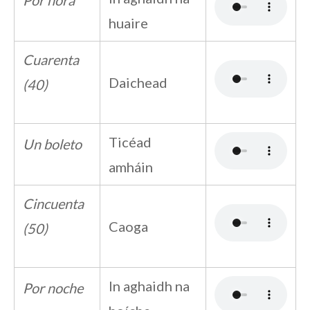
Por hora
huaire
Cuarenta
Daichead
(40)
Ticéad
Un boleto
amháin
Cincuenta
Caoga
(50)
In aghaidh na
Por noche