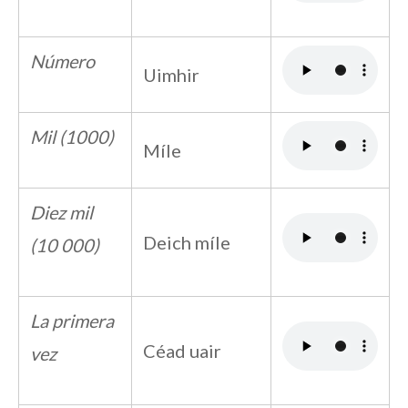
Número
Uimhir
Mil (1000)
Míle
Diez mil
Deich míle
(10 000)
La primera
Céad uair
vez