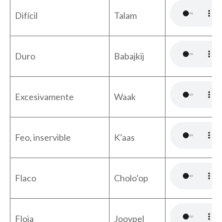
Difícil
Talam
Duro
Babajkij
Excesivamente
Waak
Feo, inservible
K’aas
Flaco
Cholo’op
Floja
Jooypel