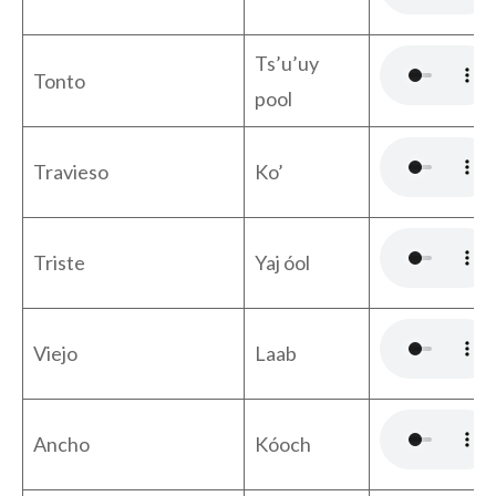
Ts’u’uy
Tonto
pool
Travieso
Ko’
Triste
Yaj óol
Viejo
Laab
Ancho
Kóoch