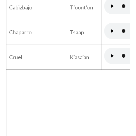
Cabizbajo
T’oont’on
Chaparro
Tsaap
Cruel
K’asa’an