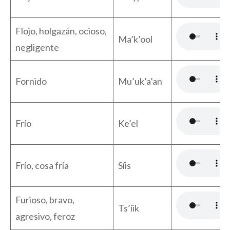
Flojo, holgazán, ocioso,
Ma’k’ool
negligente
Fornido
Mu’uk’a’an
Frío
Ke’el
Frío, cosa fría
Síis
Furioso, bravo,
Ts’íik
agresivo, feroz