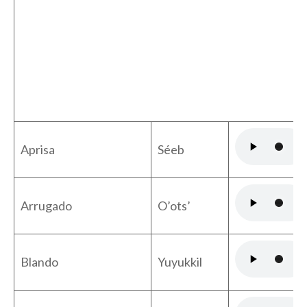
Aprisa
Séeb
Arrugado
O’ots’
Blando
Yuyukkil