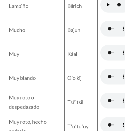
Lampiño
Biirich
Mucho
Bajun
Muy
Káal
Muy blando
O’olkij
Muy roto o
Tsi’itsil
despedazado
Muy roto, hecho
T’u’tu’uy
andrajo