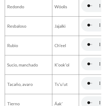
Redondo
Wóolis
Resbaloso
Jajalki
Rubio
Ch’eel
Sucio, manchado
K’ook’ol
Tacaño, avaro
Ts’u’ut
Tierno
Áak’