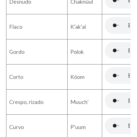
Desnudo
Chaknúul
Flaco
K’ak’al
Gordo
Polok
Corto
Kóom
Crespo, rizado
Muuch’
Curvo
P’uum