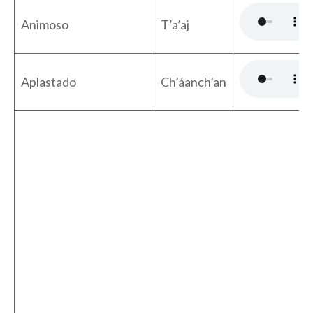
Animoso
T’a’aj
Aplastado
Ch’áanch’an