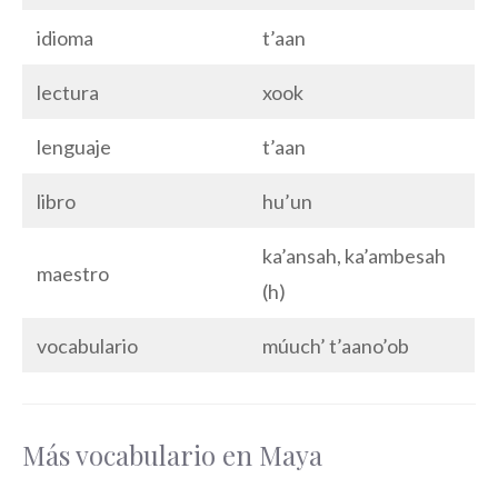
idioma
t’aan
lectura
xook
lenguaje
t’aan
libro
hu’un
ka’ansah, ka’ambesah
maestro
(h)
vocabulario
múuch’ t’aano’ob
Más vocabulario en Maya