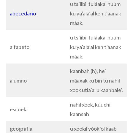
u ts’íibil tuláakal huum
abecedario
ku ya’ala’al ken t’aanak
máak.
u ts’íibil tuláakal huum
alfabeto
ku ya’ala’al ken t’aanak
máak.
kaanbah (h), he’
alumno
máaxak ku bin tu nahil
xook utia’al u kaanbale’.
nahil xook, kúuchil
escuela
kaansah
geografía
u xookil yóok’ol kaab