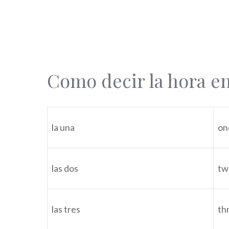
Como decir la hora en
la una
on
las dos
tw
las tres
th