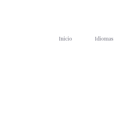
Saltar
al
contenido
Inicio
Idiomas