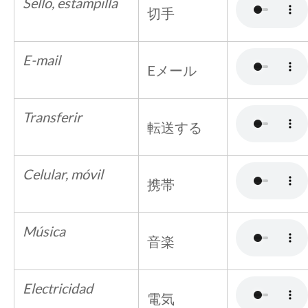
Sello, estampilla
切手
E-mail
Eメール
Transferir
転送する
Celular, móvil
携帯
Música
音楽
Electricidad
電気