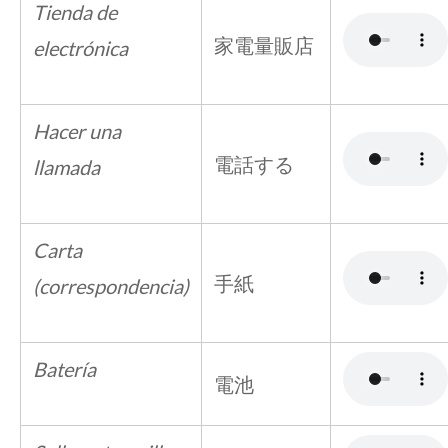
Tienda de
家電量販店
electrónica
Hacer una
電話する
llamada
Carta
手紙
(correspondencia)
Batería
電池