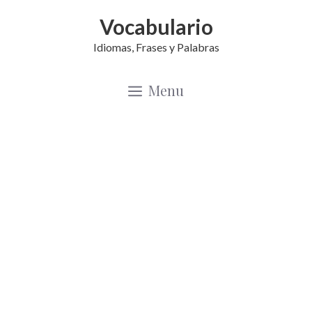
Saltar
Vocabulario
al
Idiomas, Frases y Palabras
contenido
Menu