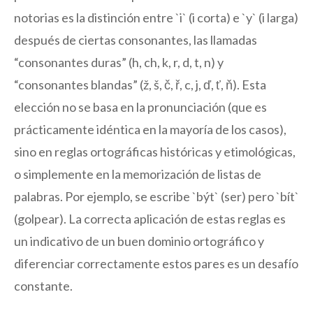
notorias es la distinción entre `i` (i corta) e `y` (i larga)
después de ciertas consonantes, las llamadas
“consonantes duras” (h, ch, k, r, d, t, n) y
“consonantes blandas” (ž, š, č, ř, c, j, ď, ť, ň). Esta
elección no se basa en la pronunciación (que es
prácticamente idéntica en la mayoría de los casos),
sino en reglas ortográficas históricas y etimológicas,
o simplemente en la memorización de listas de
palabras. Por ejemplo, se escribe `být` (ser) pero `bít`
(golpear). La correcta aplicación de estas reglas es
un indicativo de un buen dominio ortográfico y
diferenciar correctamente estos pares es un desafío
constante.