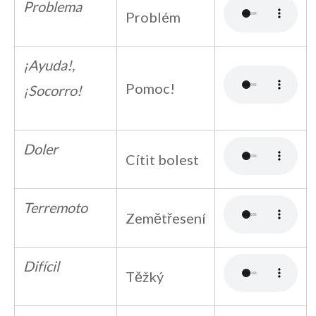
Problema
Problém
¡Ayuda!,
Pomoc!
¡Socorro!
Doler
Cítit bolest
Terremoto
Zemětřesení
Difícil
Těžký