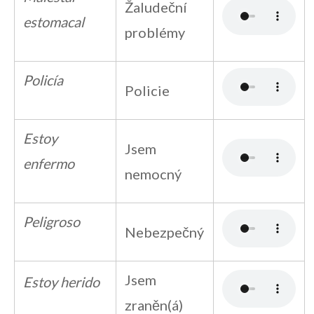
Žaludeční
estomacal
problémy
Policía
Policie
Estoy
Jsem
enfermo
nemocný
Peligroso
Nebezpečný
Jsem
Estoy herido
zraněn(á)