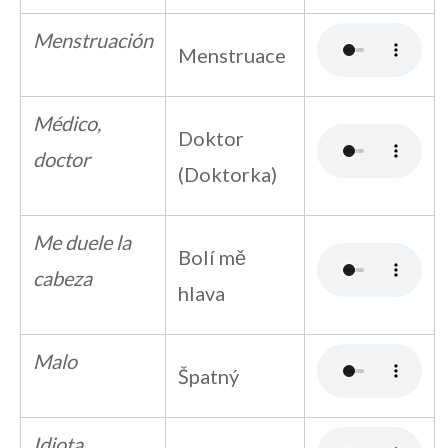
Menstruación
Menstruace
Médico,
Doktor
doctor
(Doktorka)
Me duele la
Bolí mě
cabeza
hlava
Malo
Špatný
Idiota