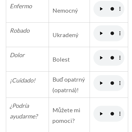
Enfermo
Nemocný
Robado
Ukradený
Dolor
Bolest
Buď opatrný
¡Cuidado!
(opatrná)!
¿Podría
Můžete mi
ayudarme?
pomoci?