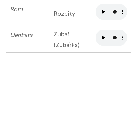
Roto
Rozbitý
Zubař
Dentista
(Zubařka)