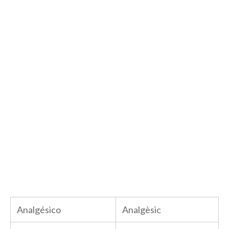
Analgésico
Analgèsic