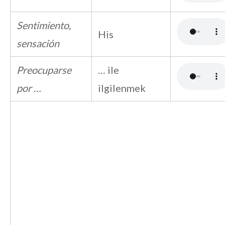
Sentimiento,
His
sensación
Preocuparse
… ile
por …
ilgilenmek