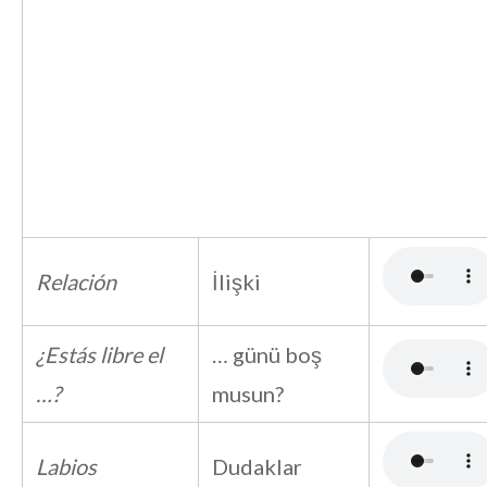
Relación
İlişki
¿Estás libre el
… günü boş
…?
musun?
Labios
Dudaklar