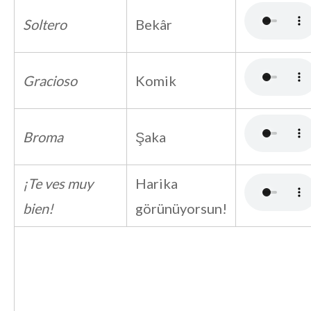
Soltero
Bekâr
Gracioso
Komik
Broma
Şaka
¡Te ves muy
Harika
bien!
görünüyorsun!