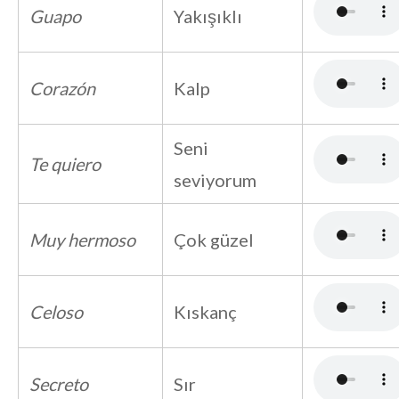
Guapo
Yakışıklı
Corazón
Kalp
Seni
Te quiero
seviyorum
Muy hermoso
Çok güzel
Celoso
Kıskanç
Secreto
Sır