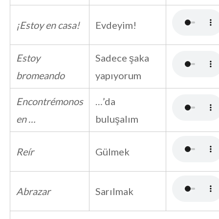
¡Estoy en casa!
Evdeyim!
Estoy
Sadece şaka
bromeando
yapıyorum
Encontrémonos
…’da
en …
buluşalım
Reír
Gülmek
Abrazar
Sarılmak