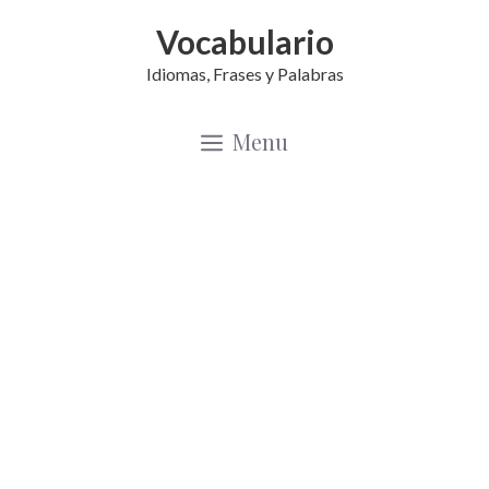
Saltar
Vocabulario
al
Idiomas, Frases y Palabras
contenido
Menu