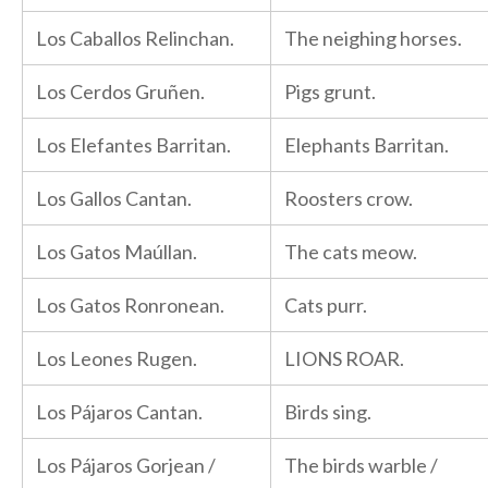
Los Caballos Relinchan.
The neighing horses.
Los Cerdos Gruñen.
Pigs grunt.
Los Elefantes Barritan.
Elephants Barritan.
Los Gallos Cantan.
Roosters crow.
Los Gatos Maúllan.
The cats meow.
Los Gatos Ronronean.
Cats purr.
Los Leones Rugen.
LIONS ROAR.
Los Pájaros Cantan.
Birds sing.
Los Pájaros Gorjean /
The birds warble /