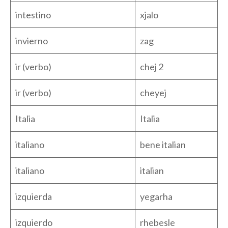
intestino
xjalo
invierno
zag
ir (verbo)
chej 2
ir (verbo)
cheyej
Italia
Italia
italiano
bene italian
italiano
italian
izquierda
yegarha
izquierdo
rhebesle