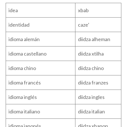
idea
xbab
identidad
caze’
idioma alemán
diidza alheman
idioma castellano
diidza xtilha
idioma chino
diidza chino
idioma francés
diidza franzes
idioma inglés
diidza ingles
idioma italiano
diidza italian
idioma japonés
diidza xhapon