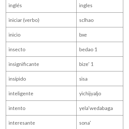
inglés
ingles
iniciar (verbo)
sclhao
inicio
bxe
insecto
bedao 1
insignificante
bize’ 1
insípido
sisa
inteligente
yichijyaljo
intento
yela’wedabaga
interesante
sona’