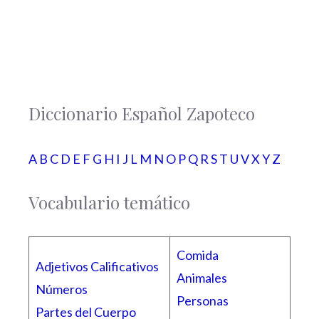
Diccionario Español Zapoteco
A
B
C
D
E
F
G
H
I
J
L
M
N
O
P
Q
R
S
T
U
V X Y Z
Vocabulario temático
Comida
Adjetivos Calificativos
Animales
Números
Personas
Partes del Cuerpo