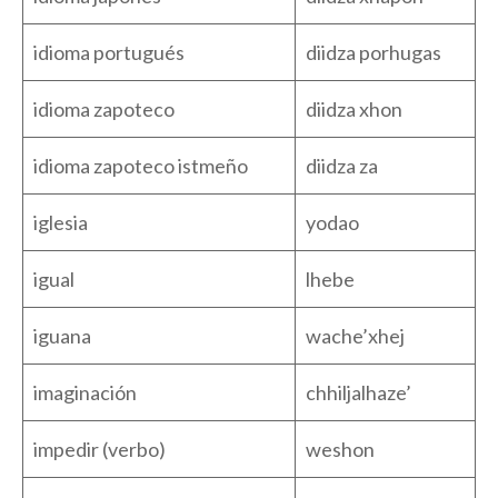
idioma portugués
diidza porhugas
idioma zapoteco
diidza xhon
idioma zapoteco istmeño
diidza za
iglesia
yodao
igual
lhebe
iguana
wache’xhej
imaginación
chhiljalhaze’
impedir (verbo)
weshon