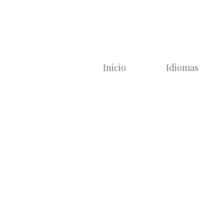
Saltar
al
contenido
Inicio
Idiomas