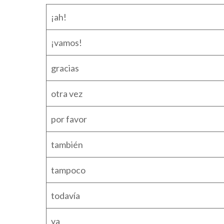
¡ah!
¡vamos!
gracias
otra vez
por favor
también
tampoco
todavía
ya