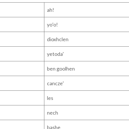
ah!
yo’o!
dioxhclen
yetoda’
ben goolhen
cancze’
les
nech
bashe