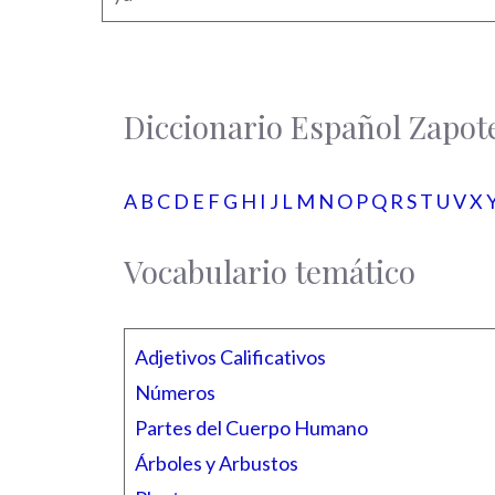
Diccionario Español Zapot
A
B
C
D
E
F
G
H
I
J
L
M
N
O
P
Q
R
S
T
U
V X 
Vocabulario temático
Adjetivos Calificativos
Números
Partes del Cuerpo Humano
Árboles y Arbustos