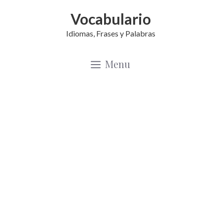
Saltar
Vocabulario
al
Idiomas, Frases y Palabras
contenido
Menu