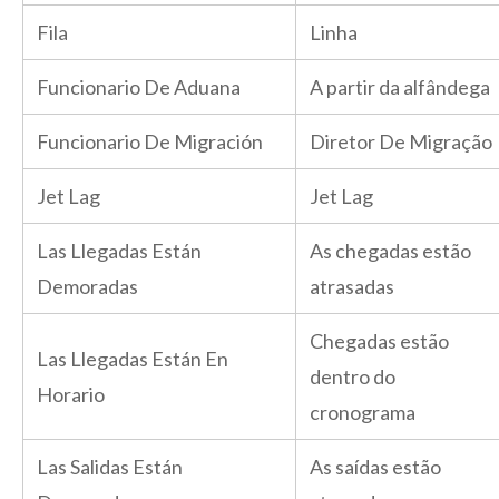
Fila
Linha
Funcionario De Aduana
A partir da alfândega
Funcionario De Migración
Diretor De Migração
Jet Lag
Jet Lag
Las Llegadas Están
As chegadas estão
Demoradas
atrasadas
Chegadas estão
Las Llegadas Están En
dentro do
Horario
cronograma
Las Salidas Están
As saídas estão