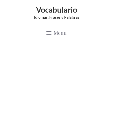
Saltar
Vocabulario
al
Idiomas, Frases y Palabras
contenido
Menu