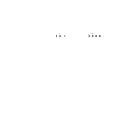
Saltar
al
contenido
Inicio
Idiomas