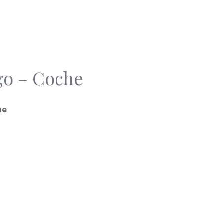
go – Coche
he