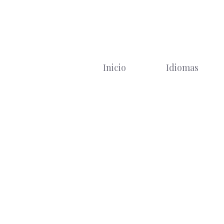
Saltar
al
contenido
Inicio
Idiomas