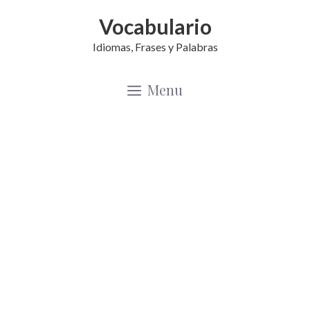
Saltar
Vocabulario
al
Idiomas, Frases y Palabras
contenido
Menu