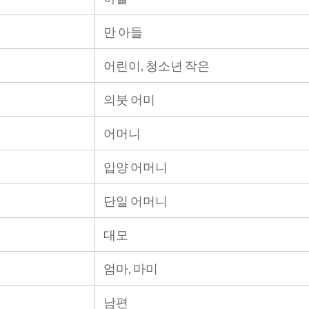
만 아들
어린이, 청소년 작​​은
의붓 어미
어머니
입양 어머니
단일 어머니
대모
엄마, 마미
남편