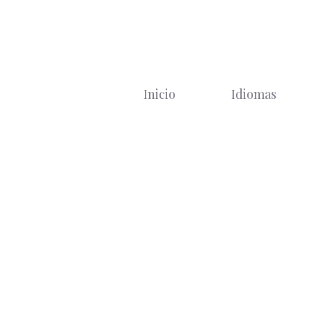
Saltar
al
contenido
Inicio
Idiomas