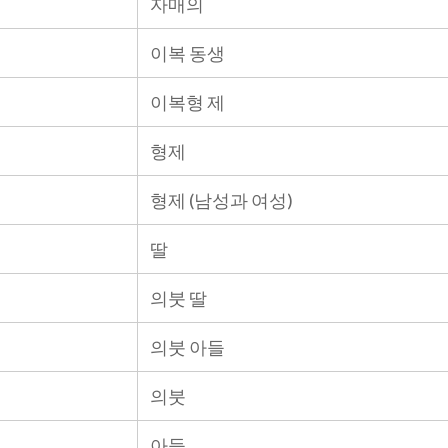
자매의
이복 동생
이복형 제
형제
형제 (남성과 여성)
딸
의붓 딸
의붓 아들
의붓
아들