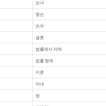
손녀
증손
손자
결혼
법률에서 자매
법률 형제
이혼
아내
쌍