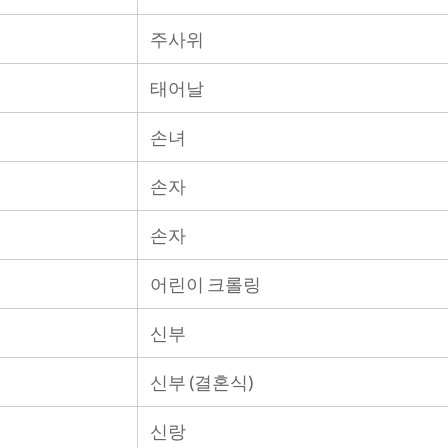
주사위
태어날
손녀
손자
손자
어린이 크롤링
신부
신부 (결혼식)
신랑