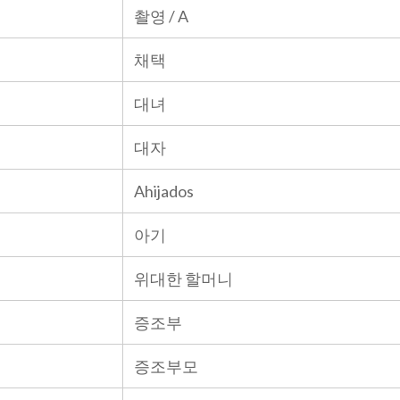
촬영 / A
채택
대녀
대자
Ahijados
아기
위대한 할머니
증조부
증조부모