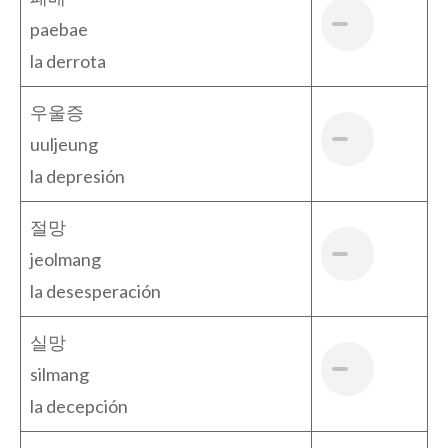
paebae
la derrota
우울증
uuljeung
la depresión
절망
jeolmang
la desesperación
실망
silmang
la decepción