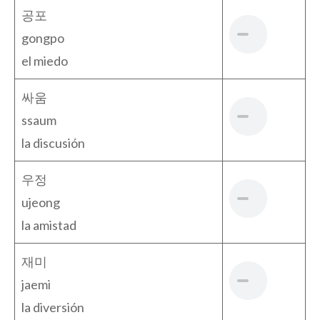
공포
gongpo
el miedo
싸움
ssaum
la discusión
우정
ujeong
la amistad
재미
jaemi
la diversión