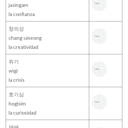
jasingam
la confianza
창의성
chang-uiseong
la creatividad
위기
wigi
la crisis
호기심
hogisim
la curiosidad
패배