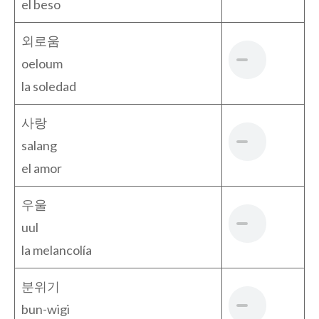
el beso
외로움
oeloum
la soledad
사랑
salang
el amor
우울
uul
la melancolía
분위기
bun-wigi