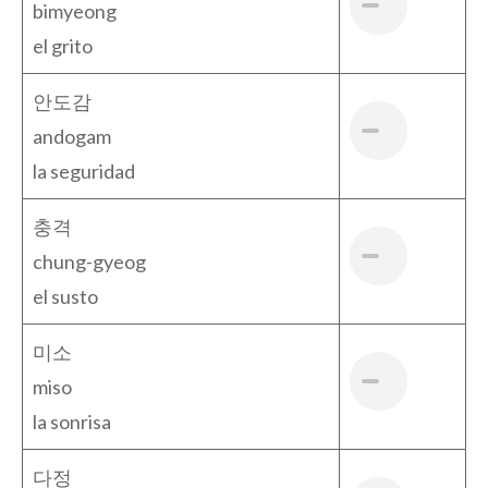
bimyeong
el grito
안도감
andogam
la seguridad
충격
chung-gyeog
el susto
미소
miso
la sonrisa
다정