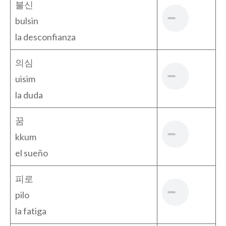
불신
bulsin
la desconfianza
의심
uisim
la duda
꿈
kkum
el sueño
피로
pilo
la fatiga