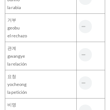
la rabia
거부
geobu
el rechazo
관계
gwangye
la relación
요청
yocheong
la petición
비명