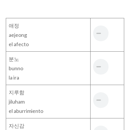
애정
aejeong
el afecto
분노
bunno
la ira
지루함
jiluham
el aburrimiento
자신감