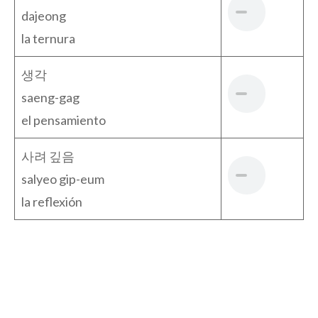
dajeong
la ternura
생각
saeng-gag
el pensamiento
사려 깊음
salyeo gip-eum
la reflexión