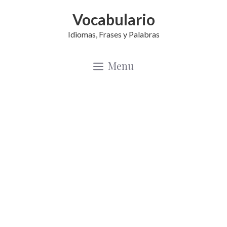
Saltar
Vocabulario
al
Idiomas, Frases y Palabras
contenido
Menu