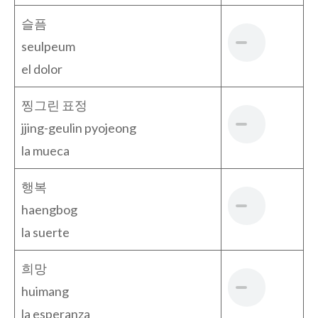
슬픔
seulpeum
el dolor
찡그린 표정
jjing-geulin pyojeong
la mueca
행복
haengbog
la suerte
희망
huimang
la esperanza