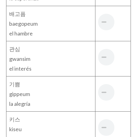
배고픔
baegopeum
el hambre
관심
gwansim
el interés
기쁨
gippeum
la alegría
키스
kiseu