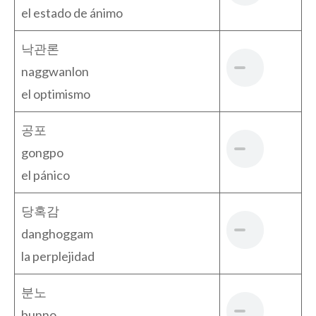
el estado de ánimo
낙관론
naggwanlon
el optimismo
공포
gongpo
el pánico
당혹감
danghoggam
la perplejidad
분노
bunno