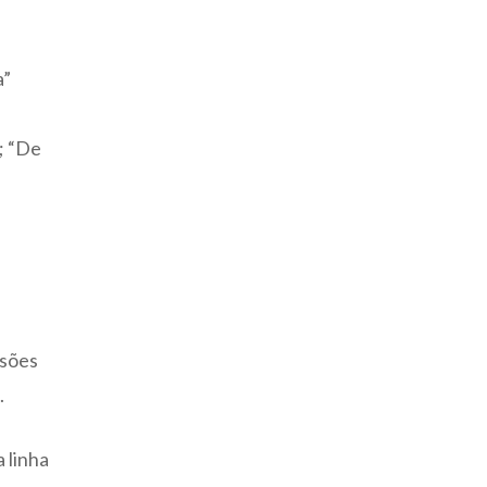
a”
; “De
ssões
.
 linha