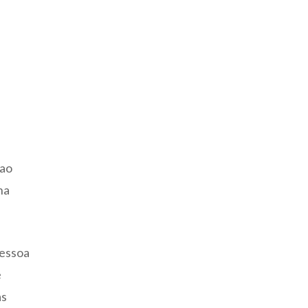
 ao
na
pessoa
ê
as