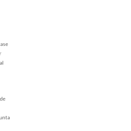
rase
r
al
e
“de
gunta