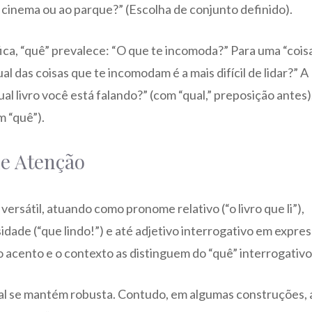
ao cinema ou ao parque?” (Escolha de conjunto definido).
fica, “quê” prevalece: “O que te incomoda?” Para uma “cois
al das coisas que te incomodam é a mais difícil de lidar?” A
l livro você está falando?” (com “qual,” preposição antes)
m “quê”).
de Atenção
ersátil, atuando como pronome relativo (“o livro que li”),
idade (“que lindo!”) e até adjetivo interrogativo em expre
 acento e o contexto as distinguem do “quê” interrogativo
ral se mantém robusta. Contudo, em algumas construções, a