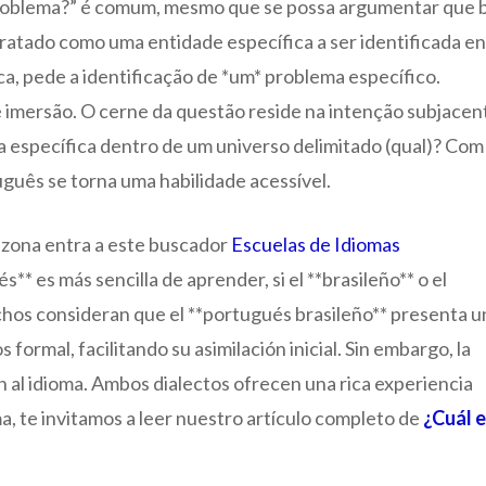
problema?” é comum, mesmo que se possa argumentar que 
tratado como uma entidade específica a ser identificada en
ca, pede a identificação de *um* problema específico.
 e imersão. O cerne da questão reside na intenção subjacen
a específica dentro de um universo delimitado (qual)? Com
guês se torna uma habilidade acessível.
u zona entra a este buscador
Escuelas de Idiomas
** es más sencilla de aprender, si el **brasileño** o el
hos consideran que el **portugués brasileño** presenta u
ormal, facilitando su asimilación inicial. Sin embargo, la
n al idioma. Ambos dialectos ofrecen una rica experiencia
ma, te invitamos a leer nuestro artículo completo de
¿Cuál e