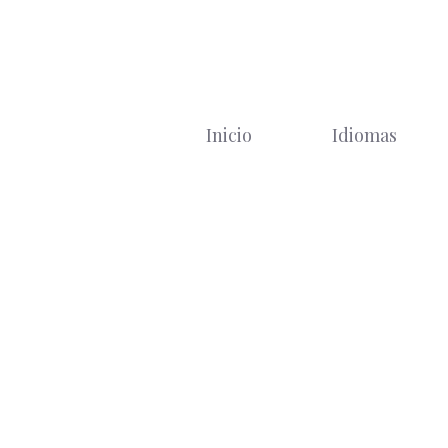
Saltar
al
contenido
Inicio
Idiomas