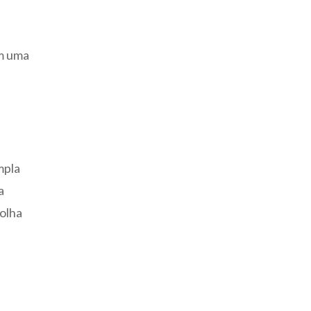
em uma
mpla
a
colha