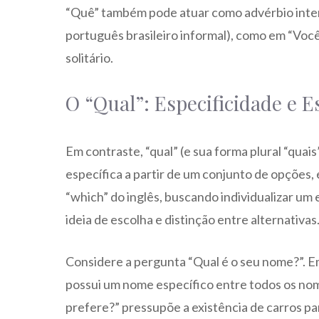
“Quê” também pode atuar como advérbio inter
português brasileiro informal), como em “Você
solitário.
O “Qual”: Especificidade e 
Em contraste, “qual” (e sua forma plural “qua
específica a partir de um conjunto de opções,
“which” do inglês, buscando individualizar um
ideia de escolha e distinção entre alternativas
Considere a pergunta “Qual é o seu nome?”. Em
possui um nome específico entre todos os nome
prefere?” pressupõe a existência de carros pa