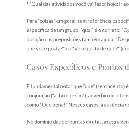
* “Qual das atividades você vai fazer hoje: ir 
Para “coisas” em geral, sem referência especí
específica de um grupo, “qual” é o correto: “Qu
posição das preposições também ajuda: “De qua
que você gosta?” ou “Você gosta de quê?” (co
Casos Específicos e Pontos 
É fundamental notar que “que” (sem acento) é v
conjunção (“acho que sim”), advérbio de intens
como “Que pena!” Nesses casos, a ausência do
No domínio das perguntas diretas, a regra ge