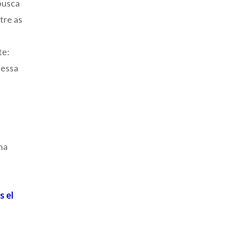
busca
tre as
te:
 essa
na
s el