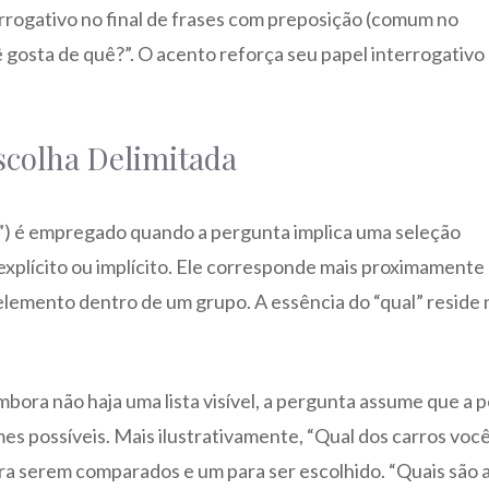
rogativo no final de frases com preposição (comum no
 gosta de quê?”. O acento reforça seu papel interrogativo
Escolha Delimitada
is”) é empregado quando a pergunta implica uma seleção
 explícito ou implícito. Ele corresponde mais proximamente
 elemento dentro de um grupo. A essência do “qual” reside 
.
bora não haja uma lista visível, a pergunta assume que a 
s possíveis. Mais ilustrativamente, “Qual dos carros voc
ra serem comparados e um para ser escolhido. “Quais são 