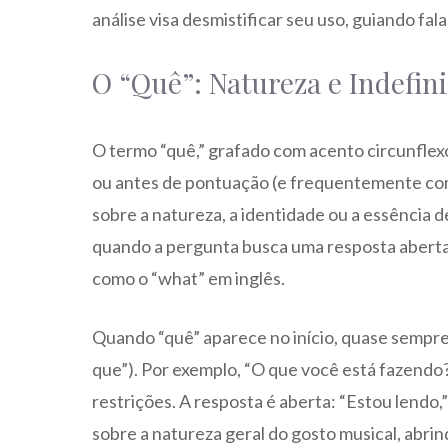
análise visa desmistificar seu uso, guiando fal
O “Quê”: Natureza e Indefin
O termo “quê,” grafado com acento circunflex
ou antes de pontuação (e frequentemente como
sobre a natureza, a identidade ou a essência de
quando a pergunta busca uma resposta abert
como o “what” em inglês.
Quando “quê” aparece no início, quase sempre
que”). Por exemplo, “O que você está fazendo?
restrições. A resposta é aberta: “Estou lendo
sobre a natureza geral do gosto musical, abri