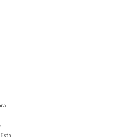
s
ora
o
 Esta