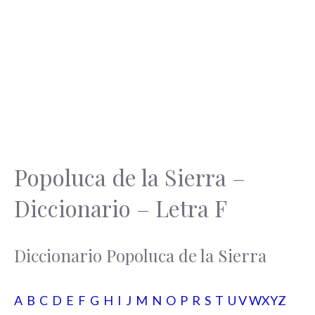
Popoluca de la Sierra –
Diccionario – Letra F
Diccionario Popoluca de la Sierra
A
B
C
D
E
F
G
H
I
J
M
N
O
P
R
S
T
U
V
WXYZ