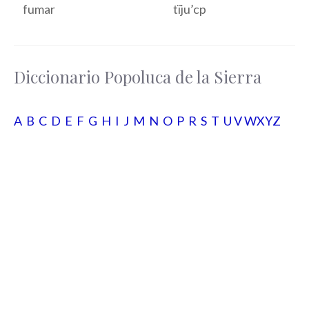
fumar
tïju’cp
Diccionario Popoluca de la Sierra
A
B
C
D
E
F
G
H
I
J
M
N
O
P
R
S
T
U
V
WXYZ