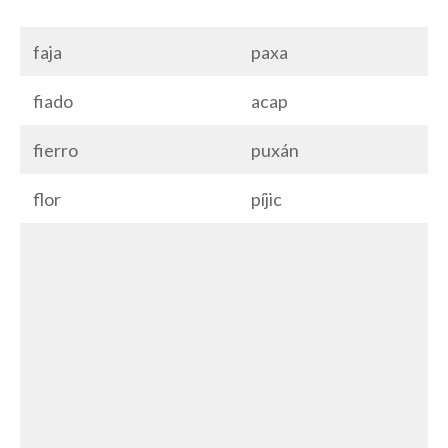
faja
paxa
fiado
acap
fierro
puxán
flor
píjic