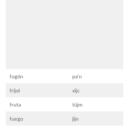
fogón
pa’n
fríjol
xïjc
fruta
tüjm
fuego
jïjn