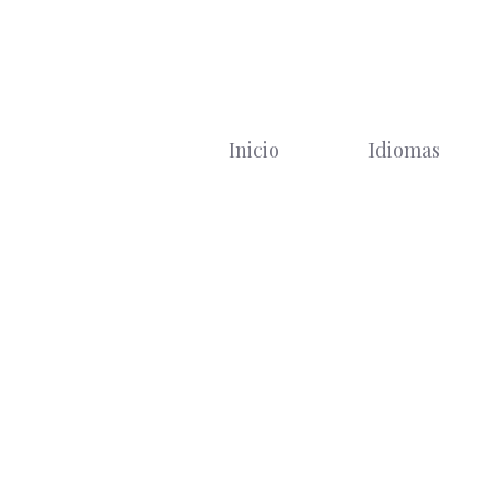
Saltar
al
contenido
Inicio
Idiomas