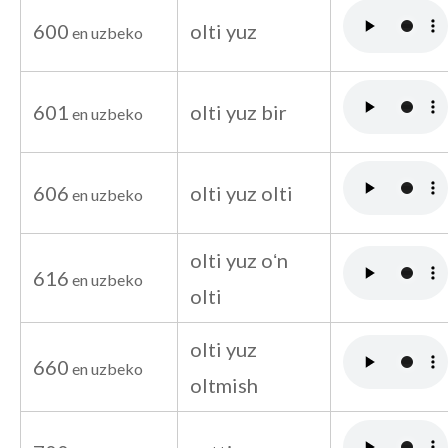
600
olti yuz
en uzbeko
601
olti yuz bir
en uzbeko
606
olti yuz olti
en uzbeko
olti yuz oʻn
616
en uzbeko
olti
olti yuz
660
en uzbeko
oltmish