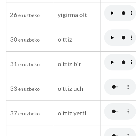
26
yigirma olti
en uzbeko
30
oʻttiz
en uzbeko
31
oʻttiz bir
en uzbeko
33
oʻttiz uch
en uzbeko
37
oʻttiz yetti
en uzbeko