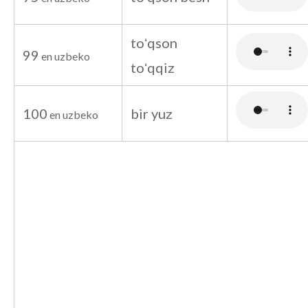
toʻqson
99
en uzbeko
toʻqqiz
100
bir yuz
en uzbeko