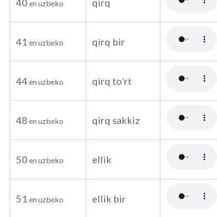
40
qirq
en uzbeko
41
qirq bir
en uzbeko
44
qirq toʻrt
en uzbeko
48
qirq sakkiz
en uzbeko
50
ellik
en uzbeko
51
ellik bir
en uzbeko