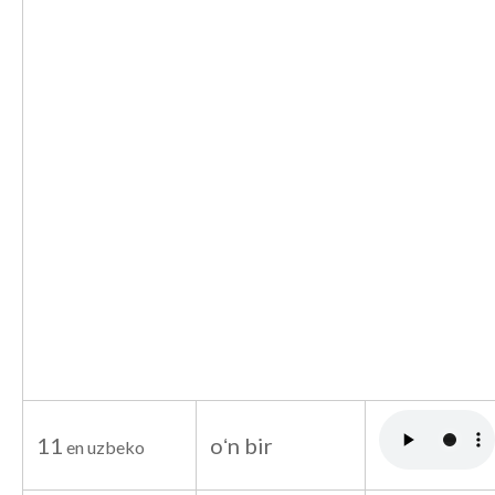
11
oʻn bir
en uzbeko