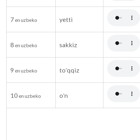
7
yetti
en uzbeko
8
sakkiz
en uzbeko
9
toʻqqiz
en uzbeko
10
oʻn
en uzbeko