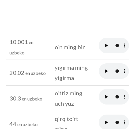
10.001
en
oʻn ming bir
uzbeko
yigirma ming
20.02
en uzbeko
yigirma
oʻttiz ming
30.3
en uzbeko
uch yuz
qirq toʻrt
44
en uzbeko