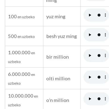
ming
100
yuz ming
en uzbeko
500
besh yuz ming
en uzbeko
1.000.000
en
bir million
uzbeko
6.000.000
en
olti million
uzbeko
10.000.000
en
oʻn million
uzbeko