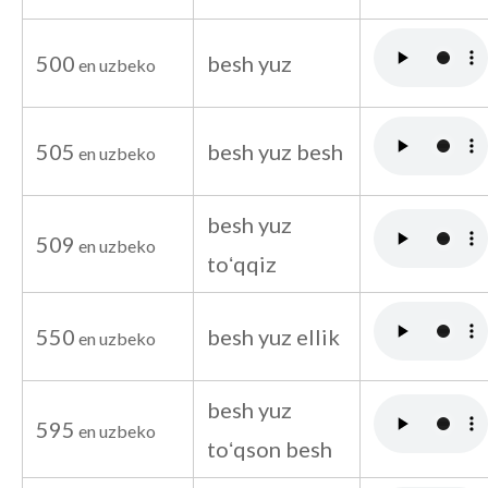
500
besh yuz
en uzbeko
505
besh yuz besh
en uzbeko
besh yuz
509
en uzbeko
toʻqqiz
550
besh yuz ellik
en uzbeko
besh yuz
595
en uzbeko
toʻqson besh