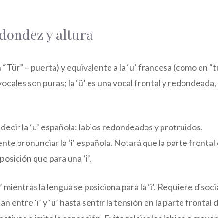
edondez y altura
 “Tür” – puerta) y equivalente a la ‘u’ francesa (como en “t
ocales son puras; la ‘ü’ es una vocal frontal y redondeada,
decir la ‘u’ española: labios redondeados y protruidos.
ente pronunciar la ‘i’ española. Notará que la parte frontal
posición que para una ‘i’.
’ mientras la lengua se posiciona para la ‘i’. Requiere disoc
 entre ‘i’ y ‘u’ hasta sentir la tensión en la parte frontal d
tivos e imite la sensación. Evite relajar los labios o mover