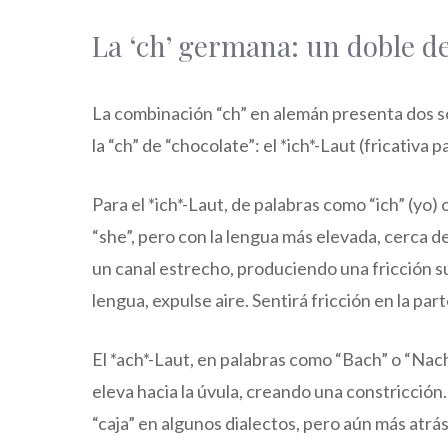
La ‘ch’ germana: un doble de
La combinación “ch” en alemán presenta dos so
la “ch” de “chocolate”: el *ich*-Laut (fricativa pa
Para el *ich*-Laut, de palabras como “ich” (yo)
“she”, pero con la lengua más elevada, cerca del 
un canal estrecho, produciendo una fricción suav
lengua, expulse aire. Sentirá fricción en la par
El *ach*-Laut, en palabras como “Bach” o “Nach
eleva hacia la úvula, creando una constricción. A
“caja” en algunos dialectos, pero aún más atrá