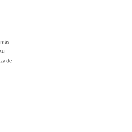
 más
 su
eza de