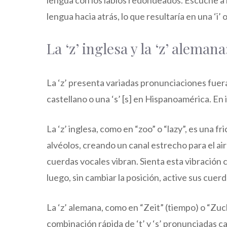
lengua hacia atrás, lo que resultaría en una ‘i’ 
La ‘z’ inglesa y la ‘z’ alemana
La ‘z’ presenta variadas pronunciaciones fuera 
castellano o una ‘s’ [s] en Hispanoamérica. En
La ‘z’ inglesa, como en “zoo” o “lazy”, es una fr
alvéolos, creando un canal estrecho para el aire.
cuerdas vocales vibran. Sienta esta vibración 
luego, sin cambiar la posición, active sus cuer
La ‘z’ alemana, como en “Zeit” (tiempo) o “Zuck
combinación rápida de ‘t’ y ‘s’ pronunciadas 