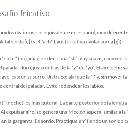
safío fricativo
nidos distintos, sin equivalente en español, muy diferent
latal sorda [ç]) y el *ach*-Laut (fricativa uvular sorda [χ]).
 o “nicht” (no), imagine decir una “sh” muy suave, como en i
paladar duro, justo detrás de la “y” de “yo”. El aire debe sa
e, casi un susurro. Un truco: alargue la “i” y, sin mover la
te central del paladar. Evite redondear los labios.
t” (noche), es más gutural. La parte posterior de la lengua
l expulsar aire, se genera una fricción áspera, similar a la “
s en la garganta. Es sordo. Practique emitiendo un sonido c