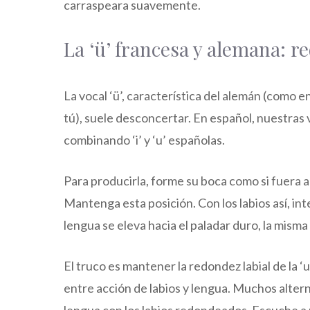
carraspeara suavemente.
La ‘ü’ francesa y alemana: r
La vocal ‘ü’, característica del alemán (como en
tú), suele desconcertar. En español, nuestras v
combinando ‘i’ y ‘u’ españolas.
Para producirla, forme su boca como si fuera a 
Mantenga esta posición. Con los labios así, int
lengua se eleva hacia el paladar duro, la misma 
El truco es mantener la redondez labial de la ‘u
entre acción de labios y lengua. Muchos alternan
lengua con los labios redondeados. Escuche a na