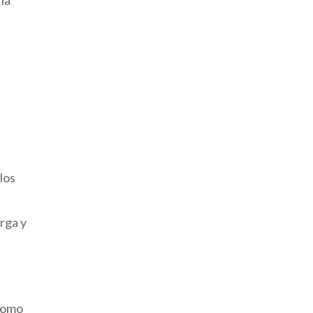
 los
rga y
 como