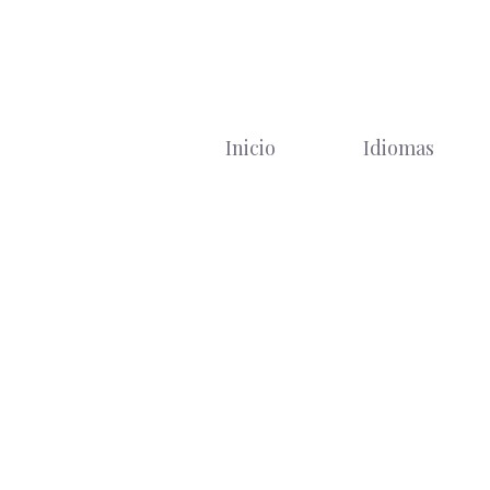
Saltar
al
contenido
Inicio
Idiomas