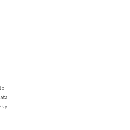
te
rata
es y