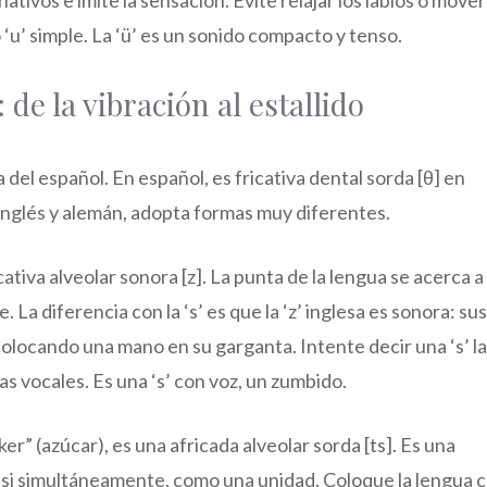
o ‘u’ simple. La ‘ü’ es un sonido compacto y tenso.
: de la vibración al estallido
del español. En español, es fricativa dental sorda [θ] en
 inglés y alemán, adopta formas muy diferentes.
icativa alveolar sonora [z]. La punta de la lengua se acerca a
 La diferencia con la ‘s’ es que la ‘z’ inglesa es sonora: sus
colocando una mano en su garganta. Intente decir una ‘s’ la
das vocales. Es una ‘s’ con voz, un zumbido.
er” (azúcar), es una africada alveolar sorda [ts]. Es una
casi simultáneamente, como una unidad. Coloque la lengua