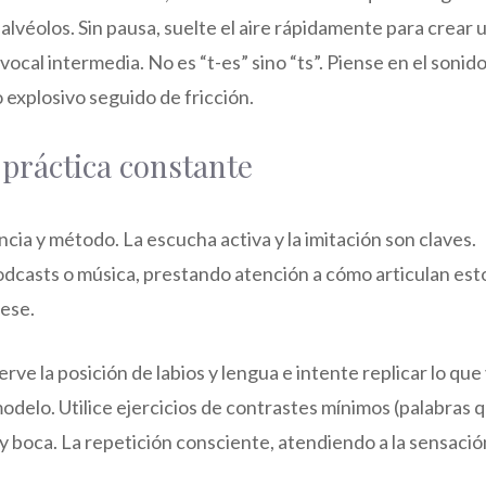
 alvéolos. Sin pausa, suelte el aire rápidamente para crear 
a vocal intermedia. No es “t-es” sino “ts”. Piense en el sonid
o explosivo seguido de fricción.
 práctica constante
ia y método. La escucha activa y la imitación son claves.
odcasts o música, prestando atención a cómo articulan est
uese.
rve la posición de labios y lengua e intente replicar lo que 
delo. Utilice ejercicios de contrastes mínimos (palabras 
 y boca. La repetición consciente, atendiendo a la sensació