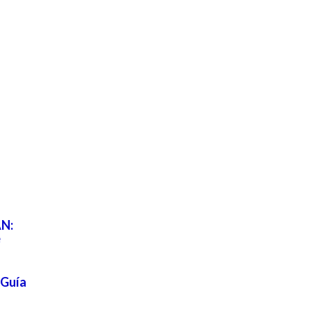
N:
e
 Guía