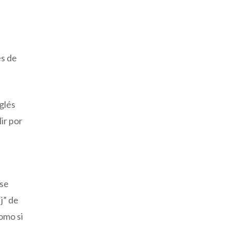
es de
nglés
lir por
 se
j” de
omo si