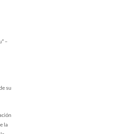
u” –
 de su
iación
e la
 la