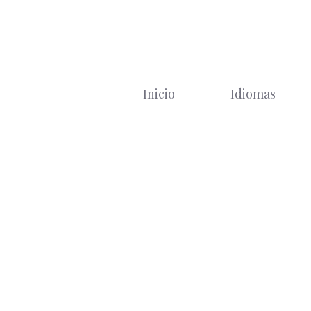
Saltar
al
contenido
Inicio
Idiomas