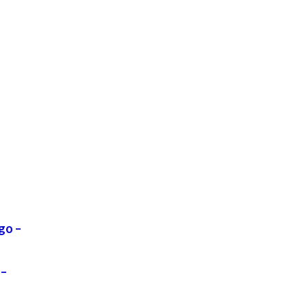
go –
 –