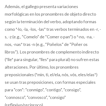
Además, el gallego presenta variaciones
morfológicas en los pronombres de objeto directo
según la terminación del verbo, adoptando formas
como *-lo, -la, -los, -las* tras verbos terminados en -r, -
s, -z (e.g., “Comelo” de “Comer o pan”) o *-no, -na, -
nos, -nas* tras -n (e.g., “Poñelos” de “Poñer os
libros”). Los pronombres de complemento indirecto
(*lle* para singular, *lles* para plural) no sufren estas
alteraciones. Por último, los pronombres
preposicionales (*min, ti, el/ela, nós, vós, eles/elas*)
se usan tras preposiciones, con formas especiales
para “con”: “conmigo”, “contigo”, “consigo”,
“connosco”, “convosco”, “consigo”
(reflexivo/recíproco).