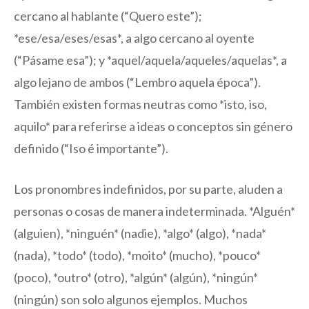
cercano al hablante (“Quero este”);
*ese/esa/eses/esas*, a algo cercano al oyente
(“Pásame esa”); y *aquel/aquela/aqueles/aquelas*, a
algo lejano de ambos (“Lembro aquela época”).
También existen formas neutras como *isto, iso,
aquilo* para referirse a ideas o conceptos sin género
definido (“Iso é importante”).
Los pronombres indefinidos, por su parte, aluden a
personas o cosas de manera indeterminada. *Alguén*
(alguien), *ninguén* (nadie), *algo* (algo), *nada*
(nada), *todo* (todo), *moito* (mucho), *pouco*
(poco), *outro* (otro), *algún* (algún), *ningún*
(ningún) son solo algunos ejemplos. Muchos