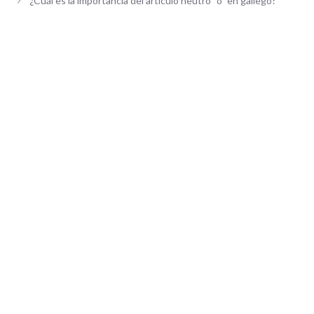
¿Cuál es la importancia del artículo neutro “o” en gallego?