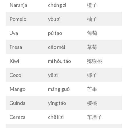
Naranja
chéng zi
橙子
Pomelo
yòu zi
柚子
Uva
pú tao
葡萄
Fresa
cǎo méi
草莓
Kiwi
mí hóu táo
猕猴桃
Coco
yē zi
椰子
Mango
máng guǒ
芒果
Guinda
yīng táo
樱桃
Cereza
chē lí zi
车厘子