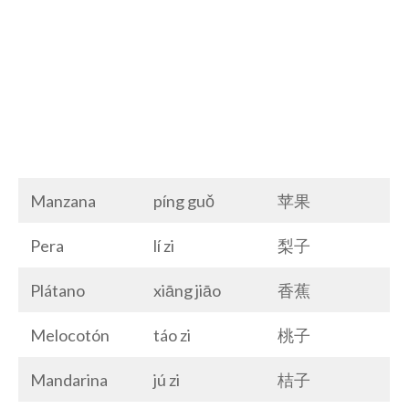
Manzana
píng guǒ
苹果
Pera
lí zi
梨子
Plátano
xiāng jiāo
香蕉
Melocotón
táo zi
桃子
Mandarina
jú zi
桔子