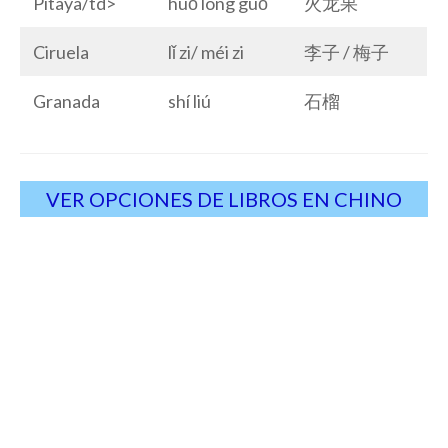
Pitaya/td>
huǒ lóng guǒ
火龙果
Ciruela
lǐ zi/ méi zi
李子 / 梅子
Granada
shí liú
石榴
VER OPCIONES DE LIBROS EN CHINO