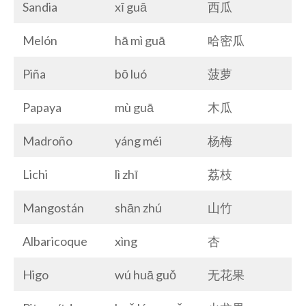
Sandia
xī guā
西瓜
Melón
hā mì guā
哈密瓜
Piña
bō luó
菠萝
Papaya
mù guā
木瓜
Madroño
yáng méi
杨梅
Lichi
lì zhī
荔枝
Mangostán
shān zhú
山竹
Albaricoque
xìng
杏
Higo
wú huā guǒ
无花果