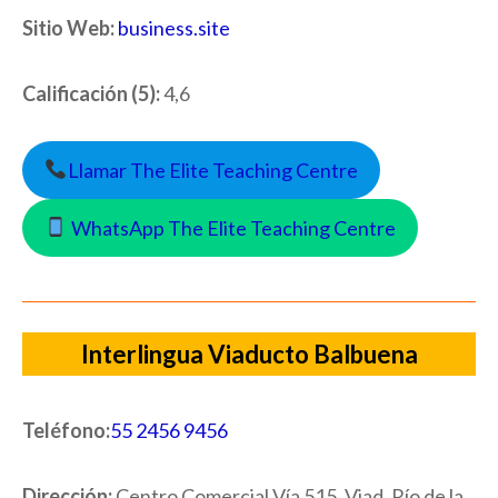
Sitio Web:
business.site
Calificación (5):
4,6
Llamar The Elite Teaching Centre
WhatsApp The Elite Teaching Centre
Interlingua Viaducto Balbuena
Teléfono:
55 2456 9456
Dirección:
Centro Comercial Vía 515, Viad. Río de la