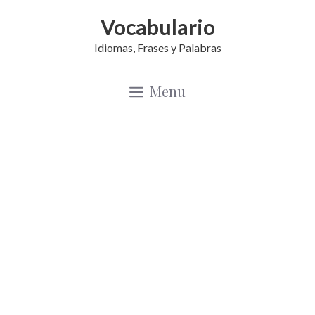
Saltar
Vocabulario
al
Idiomas, Frases y Palabras
contenido
Menu