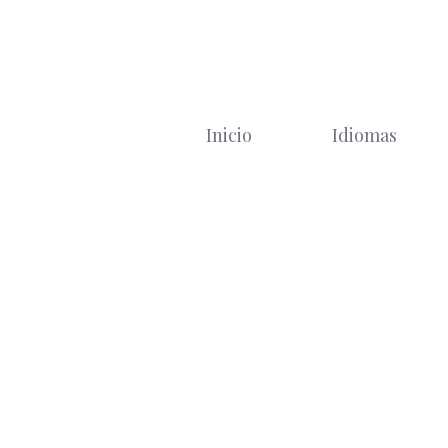
Saltar
al
contenido
Inicio
Idiomas