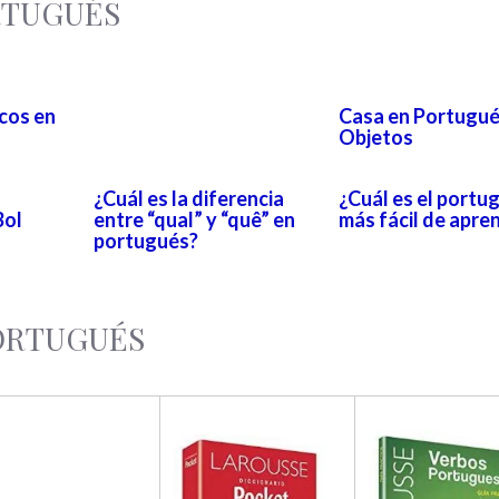
RTUGUÉS
cos en
Casa en Portugué
Objetos
¿Cuál es la diferencia
¿Cuál es el portu
Bol
entre “qual” y “quê” en
más fácil de apre
portugués?
PORTUGUÉS