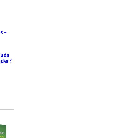
s –
gués
nder?