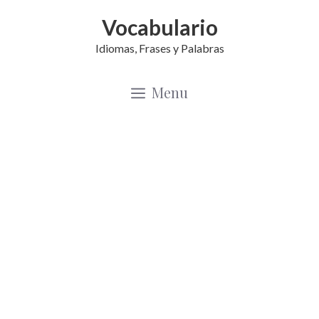
Saltar
Vocabulario
al
Idiomas, Frases y Palabras
contenido
Menu