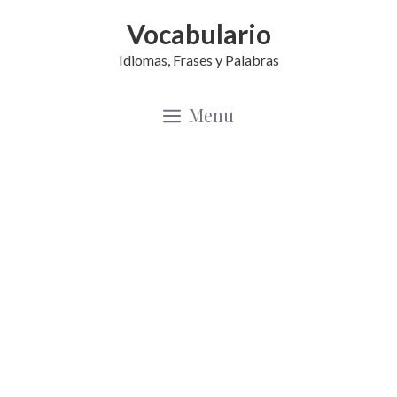
Saltar
Vocabulario
al
Idiomas, Frases y Palabras
contenido
Menu