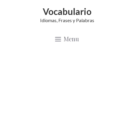
Saltar
Vocabulario
al
Idiomas, Frases y Palabras
contenido
Menu