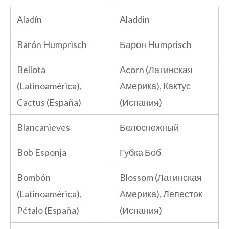
Aladín
Aladdin
Barón Humprisch
Барон Humprisch
Bellota
Acorn (Латинская
(Latinoamérica),
Америка), Кактус
Cactus (España)
(Испания)
Blancanieves
Белоснежный
Bob Esponja
Губка Боб
Bombón
Blossom (Латинская
(Latinoamérica),
Америка), Лепесток
Pétalo (España)
(Испания)