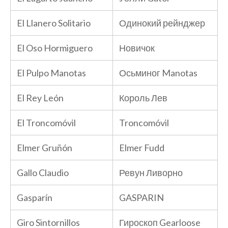
El Llanero Solitario
Одинокий рейнджер
El Oso Hormiguero
Новичок
El Pulpo Manotas
Осьминог Manotas
El Rey León
Король Лев
El Troncomóvil
Troncomóvil
Elmer Gruñón
Elmer Fudd
Gallo Claudio
Ревун Ливорно
Gasparín
GASPARIN
Giro Sintornillos
Гироскоп Gearloose