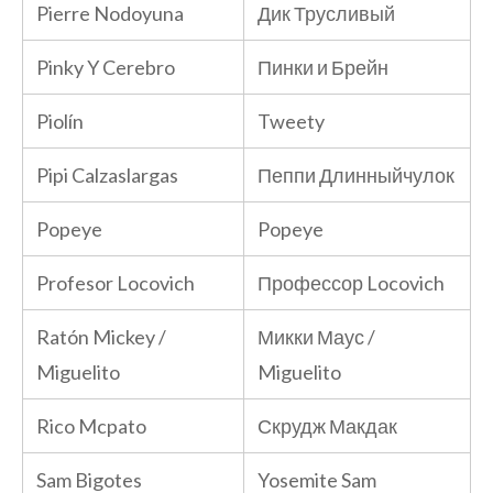
Pierre Nodoyuna
Дик Трусливый
Pinky Y Cerebro
Пинки и Брейн
Piolín
Tweety
Pipi Calzaslargas
Пеппи Длинныйчулок
Popeye
Popeye
Profesor Locovich
Профессор Locovich
Ratón Mickey /
Микки Маус /
Miguelito
Miguelito
Rico Mcpato
Скрудж Макдак
Sam Bigotes
Yosemite Sam