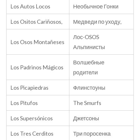
Los Autos Locos
Необычное Гонки
Los Ositos Cariñosos,
Медведи по уходу,
Лос-OSOS
Los Osos Montañeses
Альпинисты
Волшебные
Los Padrinos Mágicos
родители
Los Picapiedras
Флинстоуны
Los Pitufos
The Smurfs
Los Supersónicos
Джетсоны
Los Tres Cerditos
Три поросенка