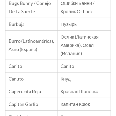
Bugs Bunny / Conejo
Ошибки Банни /
De La Suerte
Кролик Of Luck
Burbuja
Пузырь
Ослик (Латинская
Burro (Latinoamérica),
Америка), Осел
Asno (España)
(Испания)
Canito
Canito
Canuto
Кнуд
Caperucita Roja
Красная Шапочка
Capitán Garfio
Капитан Крюк