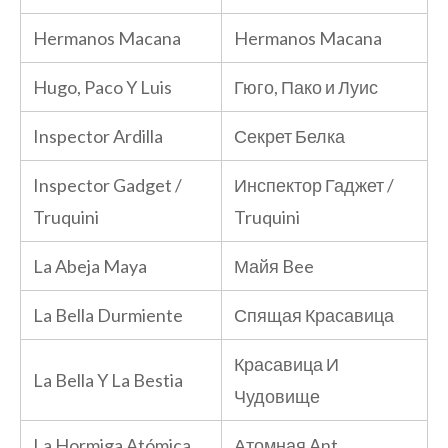
Hermanos Macana
Hermanos Macana
Hugo, Paco Y Luis
Гюго, Пако и Луис
Inspector Ardilla
Секрет Белка
Inspector Gadget /
Инспектор Гаджет /
Truquini
Truquini
La Abeja Maya
Майя Bee
La Bella Durmiente
Спящая Красавица
Красавица И
La Bella Y La Bestia
Чудовище
La Hormiga Atómica
Атомная Ant