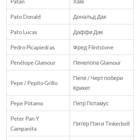
Patán
Хам
Pato Donald
Дональд Дак
Pato Lucas
Даффи Дак
Pedro Picapiedras
Фред Flintstone
Penélope Glamour
Пенелопа Glamour
Пепе / Черт побери
Pepe / Pepito Grillo
Крикет
Pepe Pótamo
Петр Потамус
Peter Pan Y
Питер Пэн и Tinkerbell
Campanita