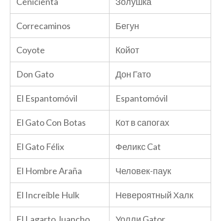
Cenicienta
Золушка
Correcaminos
Бегун
Coyote
Койот
Don Gato
Дон Гато
El Espantomóvil
Espantomóvil
El Gato Con Botas
Кот в сапогах
El Gato Félix
Феликс Cat
El Hombre Araña
Человек-паук
El Increíble Hulk
Невероятный Халк
El Lagarto Juancho
Уолли Gator