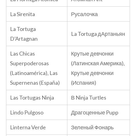
La Sirenita
Русалочка
La Tortuga
La Tortuga дАртаньян
D’Artagnan
Las Chicas
Крутые девчонки
Superpoderosas
(Латинская Америка),
(Latinoamérica), Las
Крутые девчонки
Supernenas (España)
(Испания)
Las Tortugas Ninja
В Ninja Turtles
Lindo Pulgoso
Драгоценные Pupp
Linterna Verde
Зеленый Фонарь