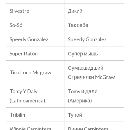
Silvestre
Дикий
So-Só
Так себе
Speedy González
Speedy Gonzalez
Super Ratón
Супер мышь
Сумасшедший
Tiro Loco Mcgraw
Стрелялки McGraw
Tomy Y Daly
Tomy и Дали
(Latinoamérica),
(Америка)
Tribilín
Тупой
Winnie Carpintera
Винни Carpintera