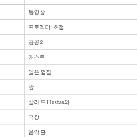
동영상
프로젝터; 초점
공공의
캐스트
얇은 껍질
방
살라 드 Fiestas와
극장
음악 홀