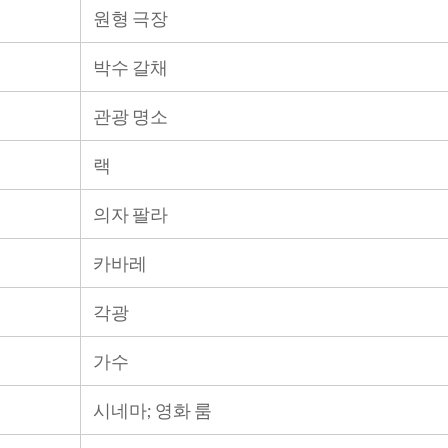
원형 극장
박수 갈채
관광 명​​소
랙
의자 팔라
카바레
각광
가수
시네마; 영화 룸