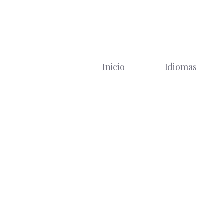
Saltar
al
contenido
Inicio
Idiomas