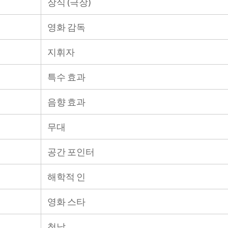
장식 (극장)
영화 감독
지휘자
특수 효과
음향 효과
무대
공간 포인터
해학적 인
영화 스타
첫날