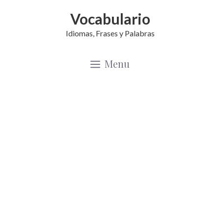
Saltar
Vocabulario
al
Idiomas, Frases y Palabras
contenido
Menu